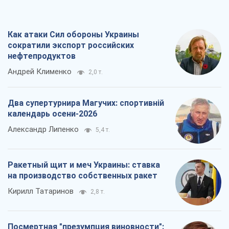
Как атаки Сил обороны Украины
сократили экспорт российских
нефтепродуктов
Андрей Клименко
2,0 т.
Два супертурнира Магучих: спортивній
календарь осени-2026
Александр Липенко
5,4 т.
Ракетный щит и меч Украины: ставка
на производство собственных ракет
Кирилл Татаринов
2,8 т.
Посмертная "презумпция виновности":