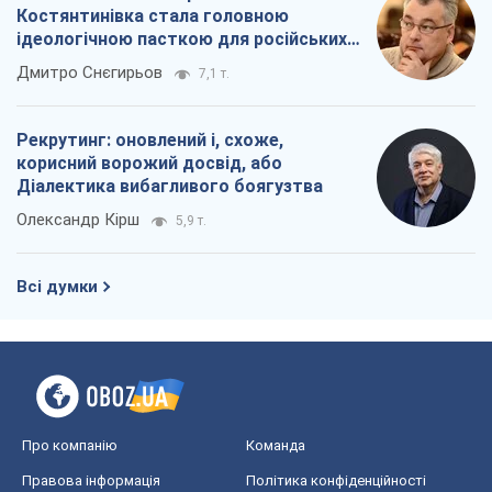
Костянтинівка стала головною
ідеологічною пасткою для російських
окупантів
Дмитро Снєгирьов
7,1 т.
Рекрутинг: оновлений і, схоже,
корисний ворожий досвід, або
Діалектика вибагливого боягузтва
Олександр Кірш
5,9 т.
Всі думки
Про компанію
Команда
Правова інформація
Політика конфіденційності