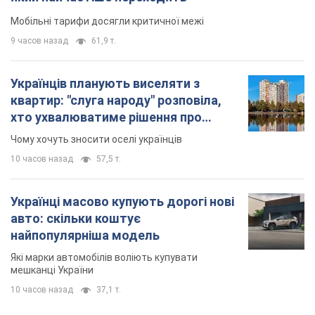
Мобільні тарифи досягли критичної межі
9 часов назад
61,9 т.
Українців планують виселяти з
квартир: "слуга народу" розповіла,
хто ухвалюватиме рішення про
знесення будинків
Чому хочуть зносити оселі українців
10 часов назад
57,5 т.
Українці масово купують дорогі нові
авто: скільки коштує
найпопулярніша модель
Які марки автомобілів воліють купувати
мешканці України
10 часов назад
37,1 т.