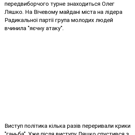
передвиборчого турне знаходиться Олег
Ляшко. На Вічевому майдані міста на лідера
Радикальної партії група молодих людей
вчинила "яєчну атаку".
Виступ політика кілька разів переривали крики
"ганьба". Уже після виступу Ляшко спустився з