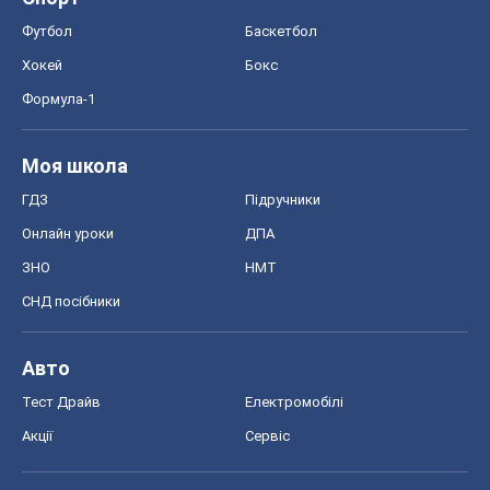
Футбол
Баскетбол
Хокей
Бокс
Формула-1
Моя школа
ГДЗ
Підручники
Онлайн уроки
ДПА
ЗНО
НМТ
СНД посібники
Авто
Тест Драйв
Електромобілі
Акції
Сервіс