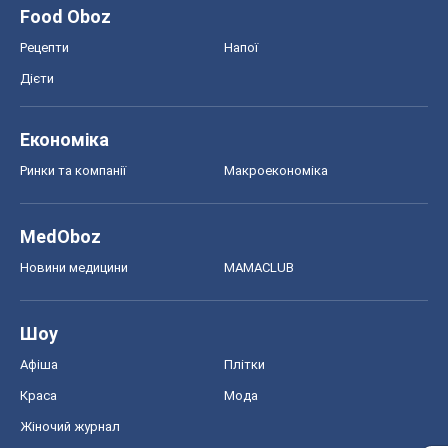
Food Oboz
Рецепти
Напої
Дієти
Економіка
Ринки та компанії
Макроекономіка
MedOboz
Новини медицини
MAMACLUB
Шоу
Афіша
Плітки
Краса
Мода
Жіночий журнал