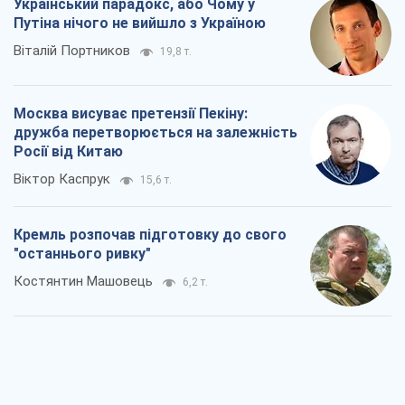
Український парадокс, або Чому у
Путіна нічого не вийшло з Україною
Віталій Портников
19,8 т.
Москва висуває претензії Пекіну:
дружба перетворюється на залежність
Росії від Китаю
Віктор Каспрук
15,6 т.
Кремль розпочав підготовку до свого
"останнього ривку"
Костянтин Машовець
6,2 т.