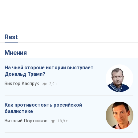
Как противостоять российской
баллистике
Виталий Портников
18,9 т.
"Поколение оливье": привычка к
русскому оказалась сильнее войны
Руслан Горовой
654