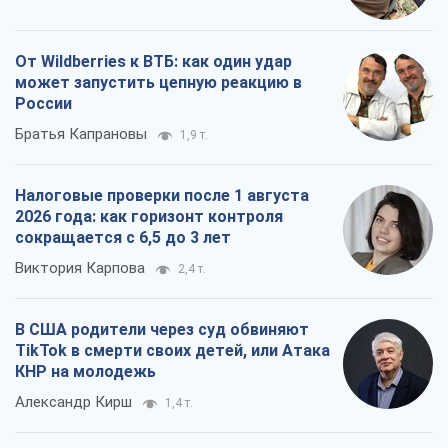
В США родители через суд обвиняют
TikTok в смерти своих детей, или Атака
КНР на молодежь
Александр Кирш
1,4 т.
Все мнения
О компании
Команда
Правовая информация
Политика
конфиденциальности
Реклама на сайте
Документы
Редакционная политика
Журналисты OBOZ.UA на месте
событий