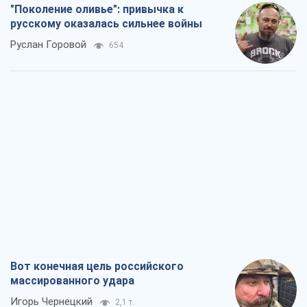
Вот конечная цель российского
массированного удара
Игорь Чернецкий
2,1 т.
От Wildberries к ВТБ: как один удар
может запустить цепную реакцию в
России
Братья Капрановы
1,9 т.
Налоговые проверки после 1 августа
2026 года: как горизонт контроля
сокращается с 6,5 до 3 лет
Виктория Карпова
2,4 т.