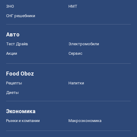
Экономика
Рынки и компании
Mакроэкономика
MedOboz
Новости медицины
MAMACLUB
Шоу
Афиша
Сплетни
Красота
Мода
Женский Журнал