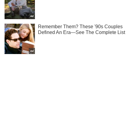
Ты еще не подписан на наш Telegram? Быстро жми!
Подписаться
Подписаться
Криминальные новости
Кто взорвал колонну...
Важное