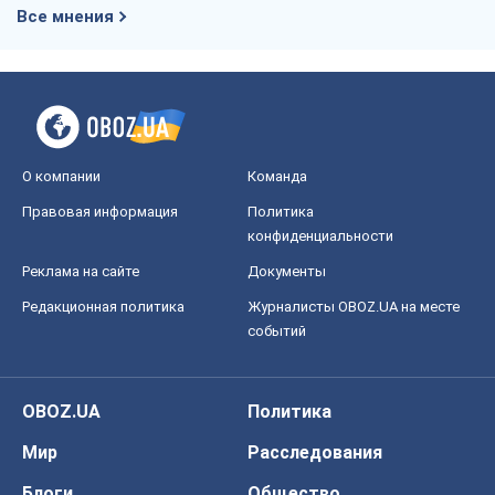
OBOZ.UA
Политика
Мир
Расследования
Блоги
Общество
Регионы Украины
Киев
Харьков
Запорожье
Днепр
Черкассы
Спорт
Футбол
Баскетбол
Хоккей
Бокс
Формула-1