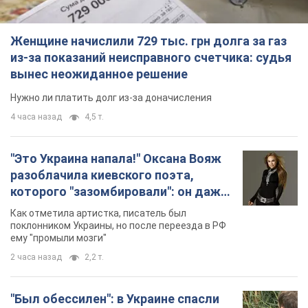
геноцида украинцев
поклонником Украины, но после переезда в РФ
ему "промыли мозги"
2 часа назад
2,2 т.
"Был обессилен": в Украине спасли
раненого грифа, выбравшего для
себя нетипичный маршрут. Фото
Пострадавшую птицу обнаружили на границе
Киевской и Черкасской областей
2 часа назад
1,6 т.