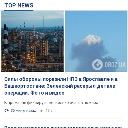
операции. Фото и видео
В промзоне фиксирует несколько очагов пожара
35 минут назад
19,0 т.
Россия атаковала железнодорожную станцию
в Лозовой в Харьковской области: есть
погибшие и раненые
В результате удара БПЛА были повреждены вокзал,
контактная сеть и подвижной состав; движение поездов до
станции временно приостановлено
2 часа назад
2,3 т.
ВАКС избрал меру пресечения экс-послу
Украины в США Стефанишиной: что известно о
деле
Суд не полностью удовлетворил ходатайство прокуратуры
час назад
6,1 т.