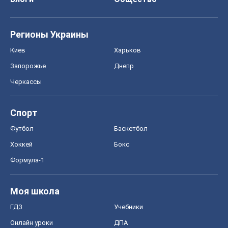
Моя школа
ГДЗ
Учебники
Онлайн уроки
ДПА
ЗНО
НМТ
СНГ решебники
Авто
Тест Драйв
Электромобили
Акции
Сервис
Food Oboz
Рецепты
Напитки
Диеты