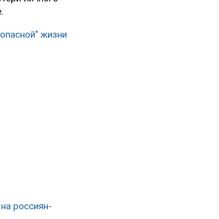
.
зопасной" жизни
 на россиян-