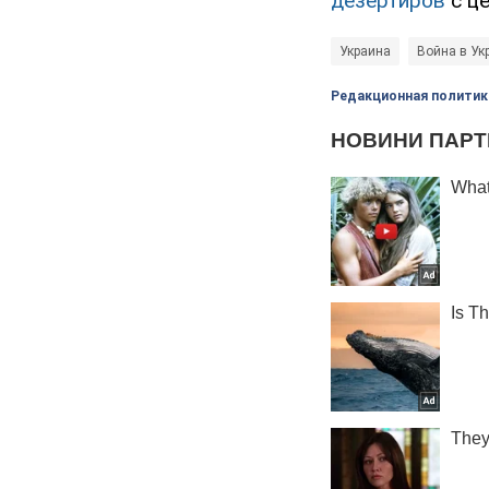
дезертиров
с це
Украина
Война в Ук
Редакционная политик