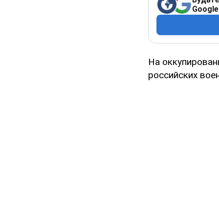
Google
На оккупирован
российских воен