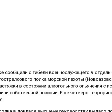
ке сообщили о гибели военнослужащего 9 отдель
острелкового полка морской пехоты (Новоазовс
растяжки в состоянии алкогольного опьянения с 
лизи собственной позиции. Еще четверо террорис
я.
полка в докладе высшему руководству выдало по