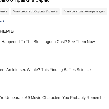
лью отправки в Сирию.
раине
Министерство обороны Украины
Главное управление разведки
а