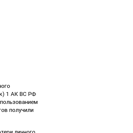
ного
к) 1 АК ВС РФ
использованием
тов получили
тери личного