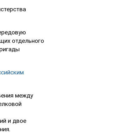
истерства
передовую
ащих отдельного
бригады
ссийским
вения между
елковой
ий и двое
ния.