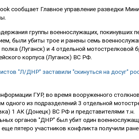
book сообщает Главное управление разведки Мин
ы.
задержания группы военнослужащих, покинувших 
ием, были убиты трое и ранены семь военнослуж
 полка (Луганск) и 4 отдельной мотострелковой 
ейского корпуса (Луганск) ВС РФ.
истов "Л/ДНР" заставили "скинуться на досуг" ро
 информации ГУР, во время вооруженного столкно
м одного из подразделений 3 отдельной мотостр
ка) 1 АК (Донецк) ВС РФ и представителями т.н.
ьных органов "ДНР" был убит один военнослужащ
 еще пятеро участников конфликта получили ране