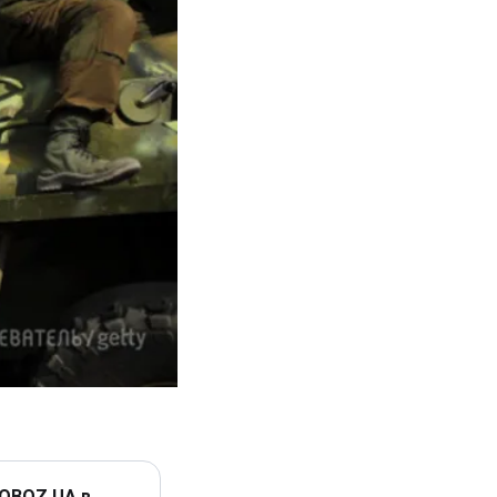
 OBOZ.UA в