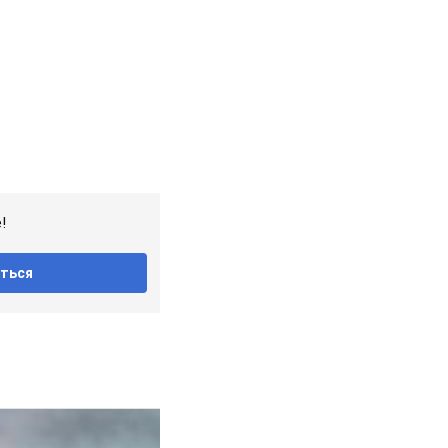
!
ться