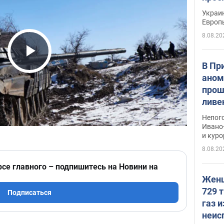
гран
Украин
Европ
8.08.20
Play Video
В Пр
аном
прош
ливе
прев
Непог
Виде
Ивано
и кур
8.08.20
рсе главного – подпишитесь на Новини на
Женщ
729 т
Подписаться
газ 
неис