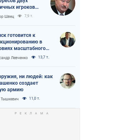
ересов двух
ичных игроков
 тайный план
7,9 т.
ор Швец
мпа и Путина?
ск готовится к
кционированию в
овиях масштабного
нного кризиса
13,7 т.
сандр Левченко
оружия, ни людей: как
ашенко создает
ую армию
11,0 т.
 Тышкевич