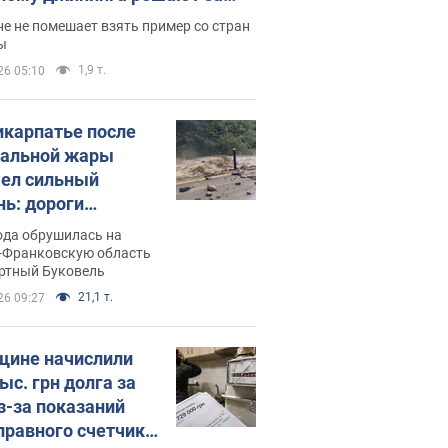
ицей
е не помешает взять пример со стран
ы
1,9 т.
26 05:10
икарпатье после
альной жары
ел сильный
нь: дороги
ратились в реки.
ода обрушилась на
о
-Франковскую область
ортный Буковель
21,1 т.
26 09:27
ине начислили
ыс. грн долга за
из-за показаний
правного счетчика: