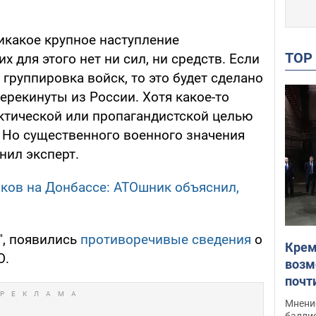
икакое крупное наступление
TO
х для этого нет ни сил, ни средств. Если
 группировка войск, то это будет сделано
перекинуты из России. Хотя какое-то
актической или пропагандистской целью
Но существенного военного значения
нил эксперт.
ков на Донбассе: АТОшник объяснил,
", появились
противоречивые сведения
о
Крем
О.
возм
почт
Укра
Мнение
баллис