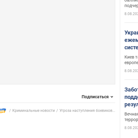
подче
8.08.20
Укра
ежем
сист
Зеле
Киев т
европ
8.08.20
Забо
подд
Подписаться
резу
обла
Криминальные новости
Угроза наступления боевиков...
Вечна
киев
терро
8.08.20