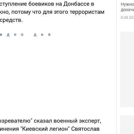
судь
тупление боевиков на Донбассе в
Нужно 
неож
донач
о, потому что для этого террористам
8.08.20
средств.
идео дня
озревателю" сказал военный эксперт,
инения "Киевский легион" Святослав