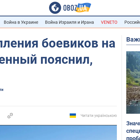
Война в Украине
Война Израиля и Ирана
VENETO
Россий
Важ
пления боевиков на
енный пояснил,
ти
Читати українською
Знач
спец
проб