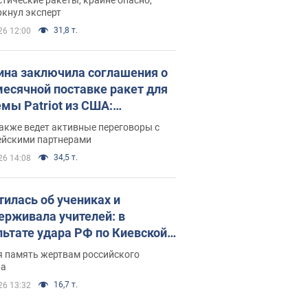
ркнул эксперт
31,8 т.
26 12:00
ина заключила соглашения о
есячной поставке ракет для
емы Patriot из США:
нский раскрыл подробности
акже ведет активные переговоры с
ейскими партнерами
34,5 т.
26 14:08
тилась об учениках и
ерживала учителей: в
льтате удара РФ по Киевской
сти погибли директор
я память жертвам российского
ского лицея, её муж и внук
ра
16,7 т.
26 13:32