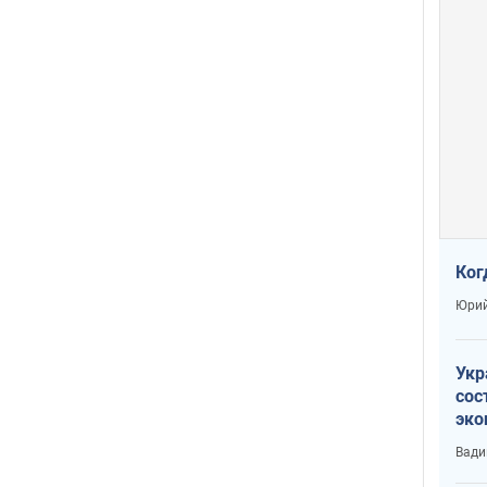
Ког
Юрий
Укр
сос
эко
Ест
Вади
тун