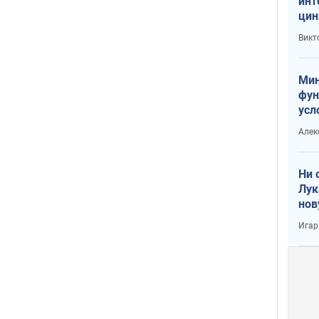
инт
цин
или
Викт
Тра
Мин
фун
усл
вое
Алек
Ни 
Лук
нов
Игар