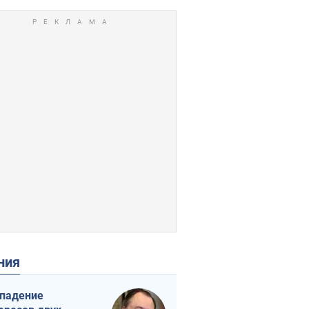
ения
падение