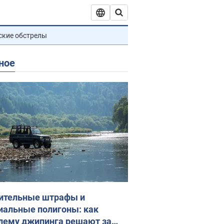
ские обстрелы
ное
ительные штрафы и
иальные полигоны: как
лему джипинга решают за