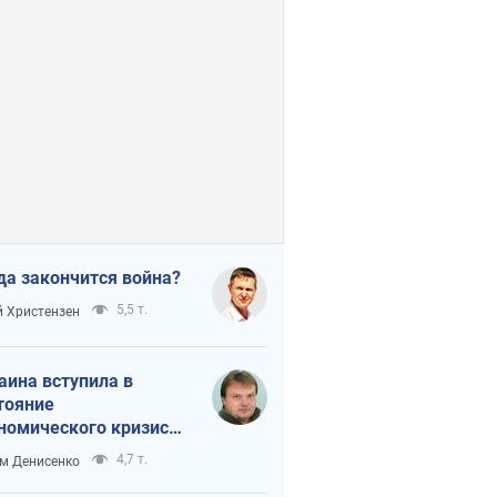
да закончится война?
5,5 т.
 Христензен
аина вступила в
тояние
номического кризиса.
ь ли свет в конце
4,7 т.
м Денисенко
неля?