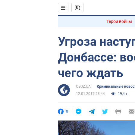
Герои войны
Угроза насту
Донбассе: во
чего ждать
OBOZ.UA
Криминальные новос
12.01.2017 23:44
19,4 т.
0