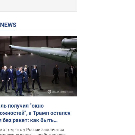
P NEWS
ль получил "окно
ожностей", а Трамп остался
и без ракет: как быть
ине? Интервью с Мельником
 о том, что у России закончатся
тические ракеты, крайне опасно,