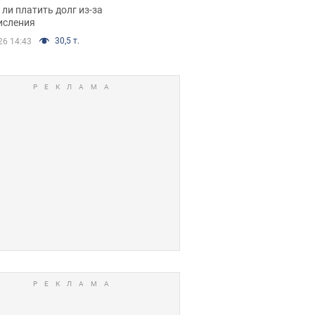
я вынес
ли платить долг из-за
иданное решение
исления
30,5 т.
26 14:43