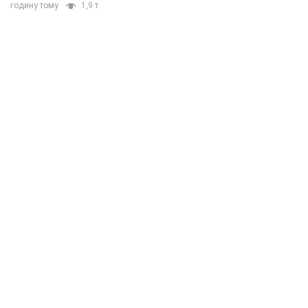
годину тому
1,9 т.