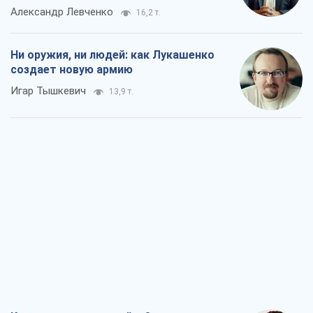
Когда закончится война?
Юрий Христензен
8,6 т.
Украина вступила в состояние
экономического кризиса. Есть ли свет
в конце туннеля?