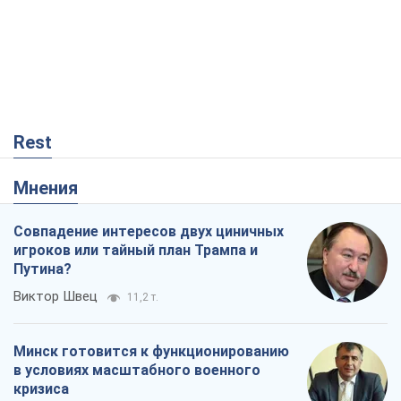
Мнения
Совпадение интересов двух циничных
игроков или тайный план Трампа и
Путина?
Виктор Швец
11,2 т.
Минск готовится к функционированию
в условиях масштабного военного
кризиса
Александр Левченко
16,2 т.
Ни оружия, ни людей: как Лукашенко
создает новую армию
Игар Тышкевич
13,9 т.