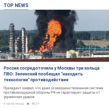
Россия сосредоточила у Москвы три кольца
ПВО: Зеленский пообещал "находить
технологии" противодействия
Президент заявил, что даже усовершенствованная система
противовоздушной обороны РФ не гарантирует защиты от
украинских ударов
5 часов назад
40,0 т.
Украина приобрела у Турции 70 баллистических
ракет и многое другое вооружение: в Госдепе
США обнародовали список
Госдеп уже проинформировал об этом американский
Конгресс
6 часов назад
10,8 т.