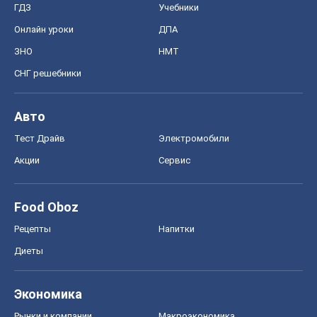
Акции
Сервис
Food Oboz
Рецепты
Напитки
Диеты
Экономика
Рынки и компании
Mакроэкономика
MedOboz
Новости медицины
MAMACLUB
Шоу
Афиша
Сплетни