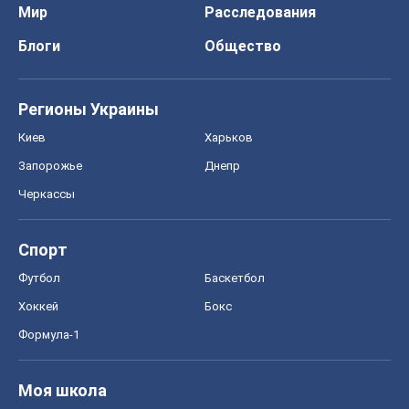
Черкассы
Спорт
Футбол
Баскетбол
Хоккей
Бокс
Формула-1
Моя школа
ГДЗ
Учебники
Онлайн уроки
ДПА
ЗНО
НМТ
СНГ решебники
Авто
Тест Драйв
Электромобили