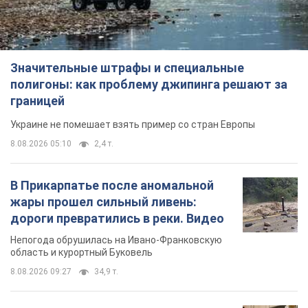
8.08.2026 05:10
2,4 т.
В Прикарпатье после аномальной
жары прошел сильный ливень:
дороги превратились в реки. Видео
Непогода обрушилась на Ивано-Франковскую
область и курортный Буковель
8.08.2026 09:27
34,9 т.
Женщине начислили 729 тыс. грн
долга за газ из-за показаний
неисправного счетчика: судья
вынес неожиданное решение
Нужно ли платить долг из-за доначисления
12 часов назад
31,6 т.