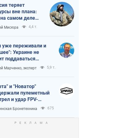
сия теряет
урсы вне плана:
 на самом деле
тует темп войны
4,4 т.
ей Мисюра
 уже переживали и
шее": Украине не
ит поддаваться
аянию из-за
5,9 т.
ей Марченко, эксперт
етного террора
рта" и "Новатор"
ержали пулеметный
трел и удар FPV-
на, сохранив жизнь
675
инская Бронетехника
церу ВСУ