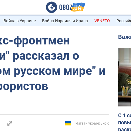
Война в Украине
Война Израиля и Ирана
VENETO
Россий
Важ
экс-фронтмен
и" рассказал о
м русском мире" и
рористов
С 1 
повы
Читати українською
раск