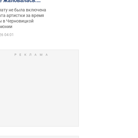
е жаловалась:
ько получала
лату не была включена
ца
та артистки за время
ы в Черновицкой
монии
26 04:01