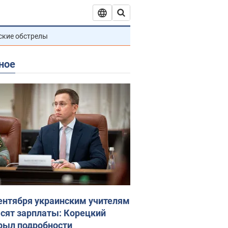
ские обстрелы
ное
сентября украинским учителям
сят зарплаты: Корецкий
рыл подробности