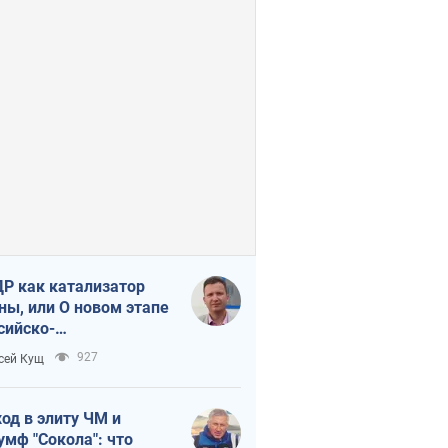
Р как катализатор
ны, или О новом этапе
сийско-
ерокорейского союза
927
сей Кущ
од в элиту ЧМ и
умф "Сокола": что