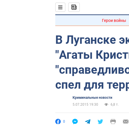
Герои войны
В Луганске 
"Агаты Крист
"справедливо
спел для тер
Криминальные новости
5.07.2015 19:30
6,8 т.
0