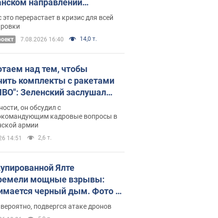
нском направлении
ический дискомфорт: как это
 это перерастает в кризис для всей
ось
ировки
14,0 т.
роект
7.08.2026 16:40
отаем над тем, чтобы
чить комплекты с ракетами
ПВО": Зеленский заслушал
ад Драпатого и объявил о
ности, он обсудил с
х мерах
окомандующим кадровые вопросы в
нской армии
2,6 т.
26 14:51
купированной Ялте
ремели мощные взрывы:
имается черный дым. Фото и
о
 вероятно, подвергся атаке дронов