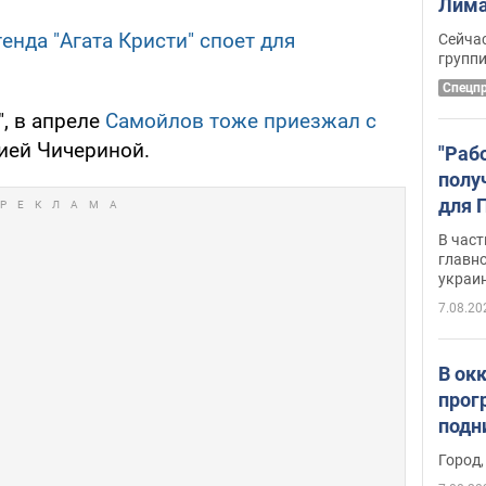
Лима
крит
енда "Агата Кристи" споет для
Сейчас
удал
групп
Спецп
, в апреле
Самойлов тоже приезжал с
ией Чичериной.
"Раб
полу
для 
докл
В част
новы
главн
украи
7.08.20
В ок
прог
подн
виде
Город,