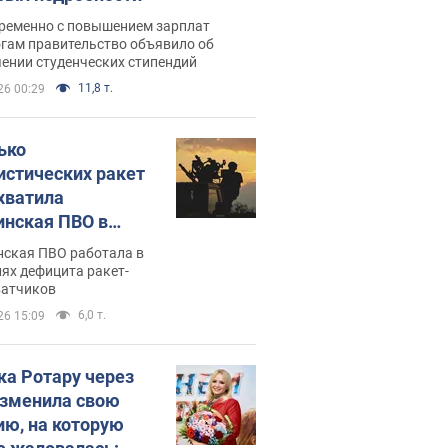
ременно с повышением зарплат
огам правительство объявило об
ении студенческих стипендий
11,8 т.
26 00:29
ько
истических ракет
хватила
инская ПВО в
: в Минобороны
нская ПВО работала в
али цифру
ях дефицита ракет-
ватчиков
6,0 т.
26 15:09
ка Ротару через
изменила свою
ию, на которую