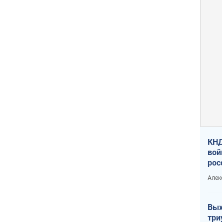
КНД
вой
рос
сев
Алек
Вых
три