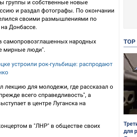
ты группы и собственные новые
ссию и раздал фотографы. По окончании
елился своими размышлениями по
 на Донбассе.
TO
о в самопровозглашенных народных
е мирные люди".
цке устроили рок-гульбище: распродают
нко
л лекцию для молодежи, где рассказал о
 прежде всего справедливость", а
ыступает в центре Луганска на
Трет
концертом в "ЛНР" в обществе своих
для 