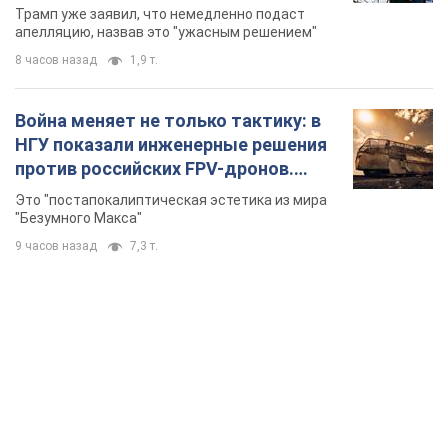
бального зала стоимостью 400 млн
Трамп уже заявил, что немедленно подаст
долларов
апелляцию, назвав это "ужасным решением"
8 часов назад
1,9 т.
Война меняет не только тактику: в
НГУ показали инженерные решения
против российских FPV-дронов.
Фото
Это "постапокалиптическая эстетика из мира
"Безумного Макса"
9 часов назад
7,3 т.