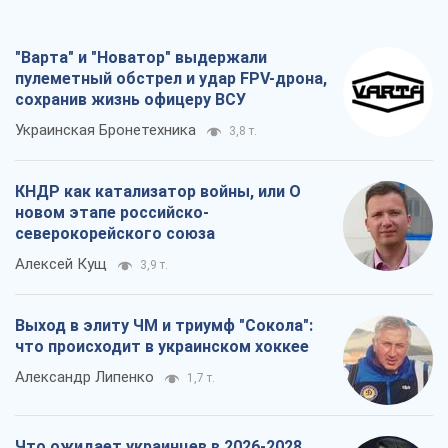
"Варта" и "Новатор" выдержали
пулеметный обстрел и удар FPV-дрона,
сохранив жизнь офицеру ВСУ
Украинская Бронетехника
3,8 т.
КНДР как катализатор войны, или О
новом этапе российско-
северокорейского союза
Алексей Кущ
3,9 т.
Выход в элиту ЧМ и триумф "Сокола":
что происходит в украинском хоккее
Александр Липенко
1,7 т.
Что ожидает украинцев в 2026-2028