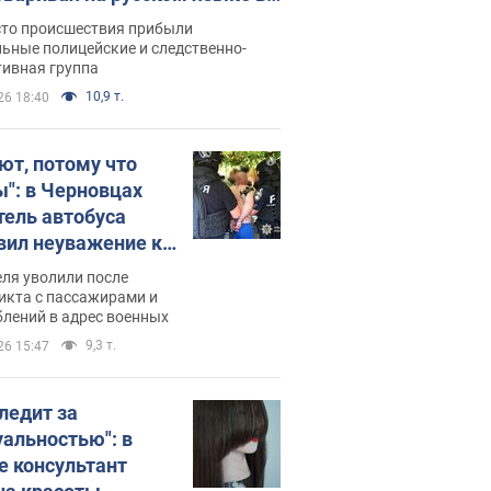
рутке: полиция составила
сто происшествия прибыли
нистративный протокол.
ьные полицейские и следственно-
тивная группа
о
10,9 т.
26 18:40
ют, потому что
ы": в Черновцах
тель автобуса
вил неуважение к
инским военным и
ля уволили после
тился за это.
икта с пассажирами и
лений в адрес военных
о
9,3 т.
26 15:47
следит за
уальностью": в
е консультант