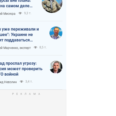
урсы вне плана:
 на самом деле
тует темп войны
9,3 т.
ей Мисюра
 уже переживали и
шее": Украине не
ит поддаваться
аянию из-за
8,5 т.
ей Марченко, эксперт
етного террора
ад проспал угрозу:
сия может проверить
О войной
3,4 т.
ид Невзлин