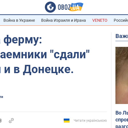
Война в Украине
Война Израиля и Ирана
VENETO
Россий
Важ
 ферму:
аемники "сдали"
 и в Донецке.
ти
Во Л
спро
Читати українською
разг