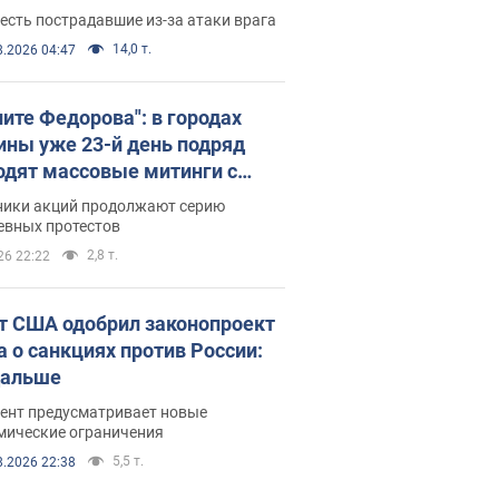
есть пострадавшие из-за атаки врага
14,0 т.
8.2026 04:47
ните Федорова": в городах
ины уже 23-й день подряд
одят массовые митинги с
атами. Фото и видео
ники акций продолжают серию
евных протестов
2,8 т.
26 22:22
т США одобрил законопроект
а о санкциях против России:
дальше
ент предусматривает новые
мические ограничения
5,5 т.
8.2026 22:38