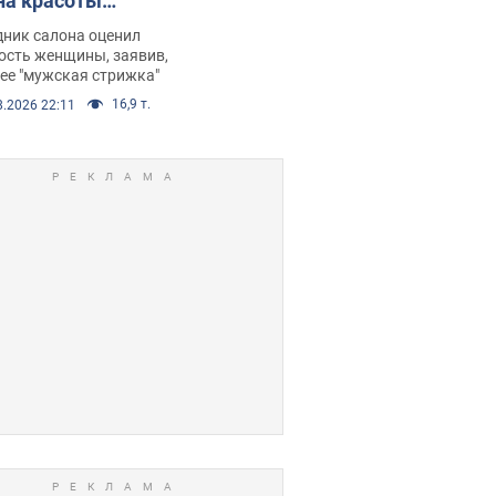
на красоты
рбил женщину
дник салона оценил
е химиотерапии,
ость женщины, заявив,
нее "мужская стрижка"
орелся скандал.
16,9 т.
8.2026 22:11