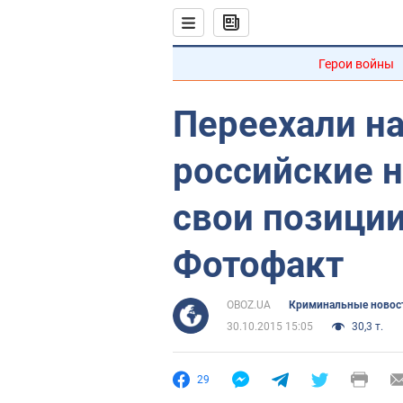
Герои войны
Переехали на
российские н
свои позиции
Фотофакт
OBOZ.UA
Криминальные новос
30.10.2015 15:05
30,3 т.
29