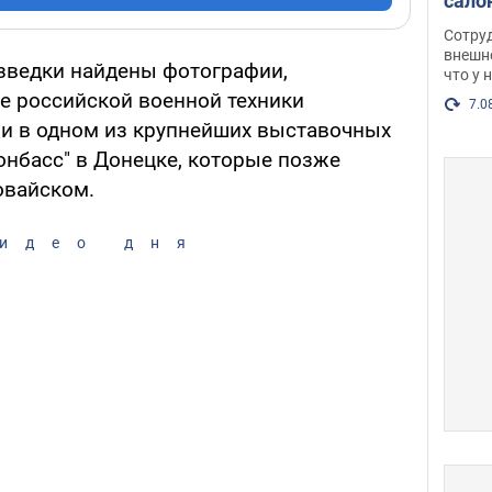
сало
оско
Сотру
посл
внешн
азведки найдены фотографии,
что у 
разг
е российской военной техники
Фото
7.0
и в одном из крупнейших выставочных
онбасс" в Донецке, которые позже
овайском.
идео дня