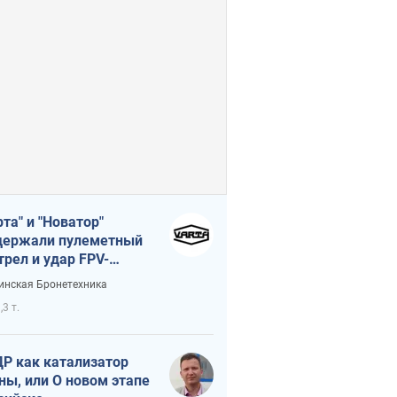
рта" и "Новатор"
ержали пулеметный
трел и удар FPV-
на, сохранив жизнь
инская Бронетехника
церу ВСУ
,3 т.
Р как катализатор
ны, или О новом этапе