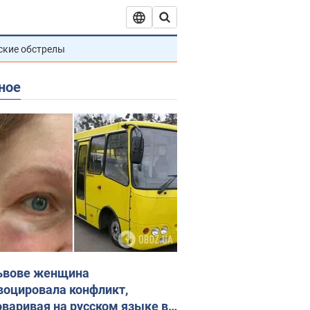
ские обстрелы
ное
ьвове женщина
воцировала конфликт,
оваривая на русском языке в