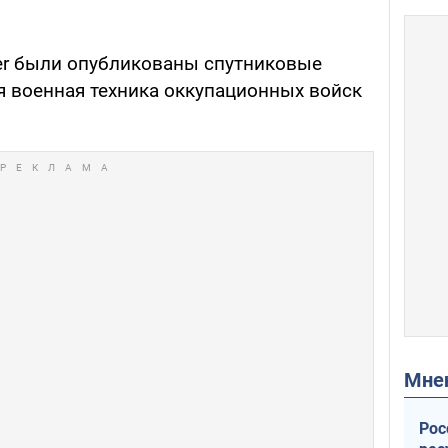
tter были опубликованы спутниковые
я военная техника оккупационных войск
Мн
Рос