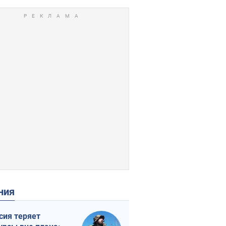
ения
сия теряет