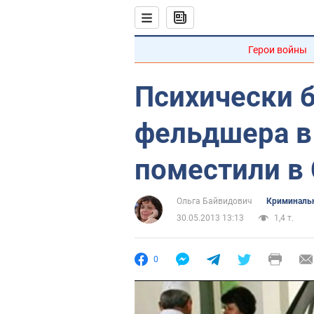
Герои войны
Психически б
фельдшера в
поместили в
Ольга Байвидович
Криминаль
30.05.2013 13:13
1,4 т.
0