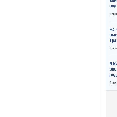
вой
под
кри
Викт
лог
На 
выс
Тра
Викт
В К
300
рад
воп
Влад