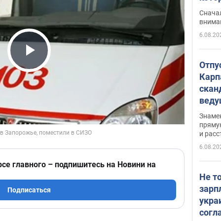
"агр
Сначал
внима
6.08.20
Play Video
Отпу
Карп
скан
вед
несп
Знаме
захе
пряму
и расс
6.08.20
рсе главного – подпишитесь на Новини на
Не т
зарп
Подписаться
укра
согл