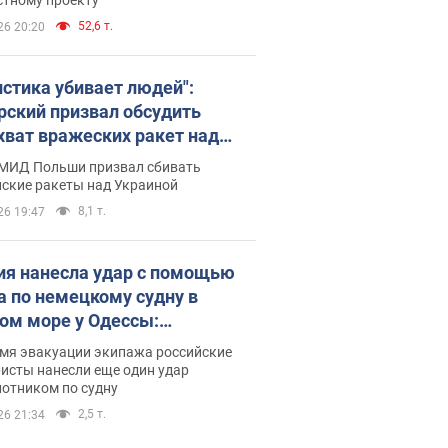
52,6 т.
26 20:20
истика убивает людей":
рский призвал обсудить
хват вражеских ракет над
иной
 МИД Польши призвал сбивать
йские ракеты над Украиной
8,1 т.
26 19:47
ия нанесла удар с помощью
а по немецкому судну в
ом море у Одессы:
обности
емя эвакуации экипажа российские
исты нанесли еще один удар
лотником по судну
2,5 т.
26 21:34