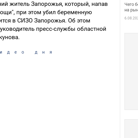
вака
ний житель Запорожья, который, напав
Чего б
на рын
мощи", при этом убил беременную
6.08.20
ится в СИЗО Запорожья. Об этом
уководитель пресс-службы областной
кунова.
идео дня