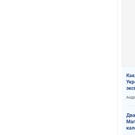
Как
Укр
экс
неф
Андр
Два
Маг
кал