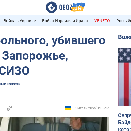
Война в Украине
Война Израиля и Ирана
VENETO
Россий
Важ
ольного, убившего
 Запорожье,
 СИЗО
ные новости
Читати українською
Супр
Байд
кото