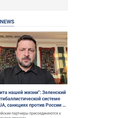
P NEWS
ита нашей жизни": Зеленский
нтибаллистической системе
JA, санкциях против России и
ержке аграриев. Видео
ейские партнеры присоединяются к
стному проекту