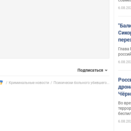
6.08.20
"Бал
Сико
пере
Укра
Глава
росси
6.08.20
Подписаться
Росс
Криминальные новости
Психически больного убившего...
дрон
Чёрн
подр
Во вр
террор
беспи
6.08.20