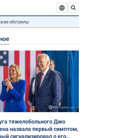
ские обстрелы
ное
уга тяжелобольного Джо
ена назвала первый симптом,
рый сигнализировал о его