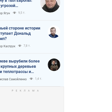
ну в тыл Европы:
 угрозой
тическая
9,5 т.
ор Ягун
истика
чьей стороне истории
тупает Дональд
мп?
7,8 т.
ор Каспрук
иеве вырубили более
 крупных деревьев
и теплотрассы и
реки Генплану
1,4 т.
ислав Самойленко