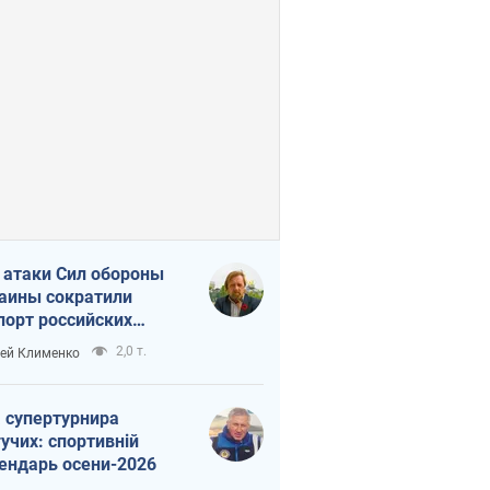
 атаки Сил обороны
аины сократили
порт российских
тепродуктов
2,0 т.
ей Клименко
 супертурнира
учих: спортивній
ендарь осени-2026