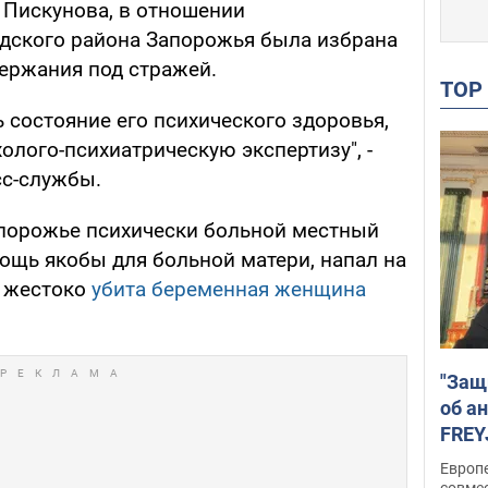
а Пискунова, в отношении
дского района Запорожья была избрана
держания под стражей.
TO
ь состояние его психического здоровья,
олого-психиатрическую экспертизу", -
сс-службы.
апорожье психически больной местный
ощь якобы для больной матери, напал на
а жестоко
убита беременная женщина
"Защ
об а
FREY
подд
Европ
совме