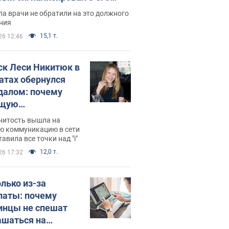
ессивном" раке
а врачи не обратили на это должного
ния
15,1 т.
26 12:46
ск Леси Никитюк в
атах обернулся
далом: почему
ущую
раведливо
нитость вышла на
йтили
ю коммуникацию в сети
тавила все точки над "i"
12,0 т.
26 17:32
олько из-за
латы: почему
инцы не спешат
ашаться на