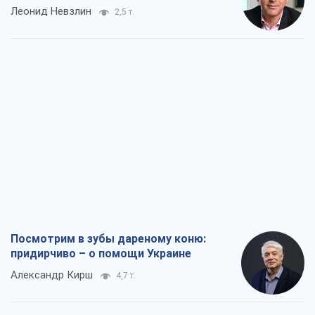
Посмотрим в зубы дареному коню:
придирчиво – о помощи Украине
Александр Кирш
4,7 т.
Между ужасной войной и еще худшим
миром на условиях агрессора, или
Безысходность – тоже оружие России
Алексей Копытько
4,6 т.
Лестница эскалации войны: к чему нам
нужно готовиться
Андрей Шевчишин