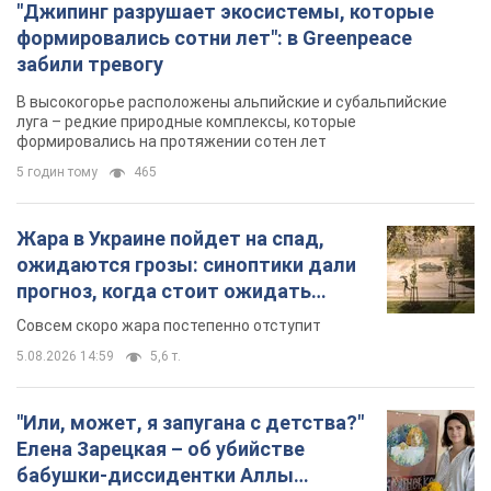
Жара в Украине пойдет на спад,
ожидаются грозы: синоптики дали
прогноз, когда стоит ожидать
изменения погоды
Совсем скоро жара постепенно отступит
5.08.2026 14:59
5,6 т.
"Или, может, я запугана с детства?"
Елена Зарецкая – об убийстве
бабушки-диссидентки Аллы
Горской, критике сына Стуса и
OBOZ.UA встретился с внучкой художницы-
бегстве в Португалию с пятью
диссидентки в Лиссабоне
детьми
5.08.2026 04:00
25,7 т.