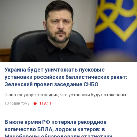
Украина будет уничтожать пусковые
установки российских баллистических ракет:
Зеленский провел заседание СНБО
Глава государства заявил, что установки будут атакованы
10 годин тому
118,1 т.
В июле армия РФ потеряла рекордное
количество БПЛА, лодок и катеров: в
Минобороны обнародовали статистику
В прошлом месяце также выросли потери РФ в живой силе и
танках, а также количество поражений на большом
расстоянии
8 годин тому
4,3 т.
"Нужны быстрые и нестандартные подходы":
Корецкий пообещал предоставить бизнесу