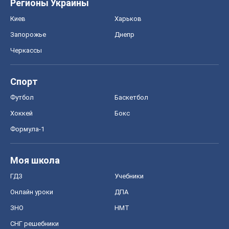
Хоккей
Бокс
Формула-1
Моя школа
ГДЗ
Учебники
Онлайн уроки
ДПА
ЗНО
НМТ
СНГ решебники
Авто
Тест Драйв
Электромобили
Акции
Сервис
Food Oboz