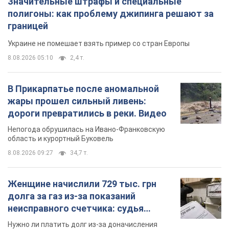
Значительные штрафы и специальные
полигоны: как проблему джипинга решают за
границей
Украине не помешает взять пример со стран Европы
8.08.2026 05:10
2,4 т.
В Прикарпатье после аномальной
жары прошел сильный ливень:
дороги превратились в реки. Видео
Непогода обрушилась на Ивано-Франковскую
область и курортный Буковель
8.08.2026 09:27
34,7 т.
Женщине начислили 729 тыс. грн
долга за газ из-за показаний
неисправного счетчика: судья
вынес неожиданное решение
Нужно ли платить долг из-за доначисления