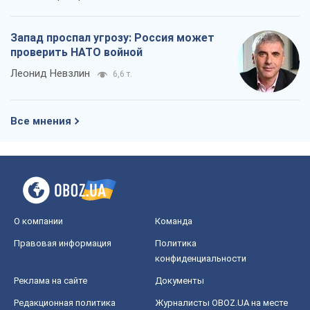
Правовая информация
Политика
конфиденциальности
Реклама на сайте
Документы
Редакционная политика
Журналисты OBOZ.UA на месте
событий
OBOZ.UA
Политика
Мир
Расследования
Блоги
Общество
Регионы Украины
Киев
Харьков
Запорожье
Днепр
Черкассы