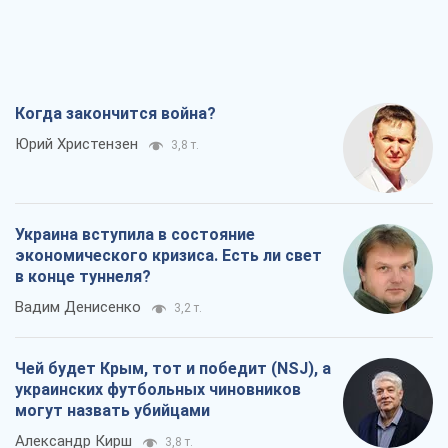
Чей будет Крым, тот и победит (NSJ), а
украинских футбольных чиновников
могут назвать убийцами
Александр Кирш
3,8 т.
Запад проспал угрозу: Россия может
проверить НАТО войной
Леонид Невзлин
6,6 т.
Все мнения
О компании
Команда