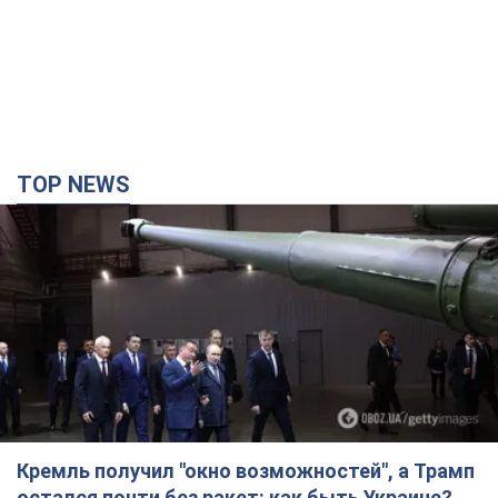
Кремль получил "окно возможностей", а Трамп
остался почти без ракет: как быть Украине?
Интервью с Мельником
Мнение о том, что у России закончатся баллистические
ракеты, крайне опасно, подчеркнул эксперт
4 години тому
24,7 т.
Украина заключила соглашения о ежемесячной
поставке ракет для системы Patriot из США:
Зеленский раскрыл подробности
Киев также ведет активные переговоры с европейскими
партнерами
2 години тому
1,8 т.