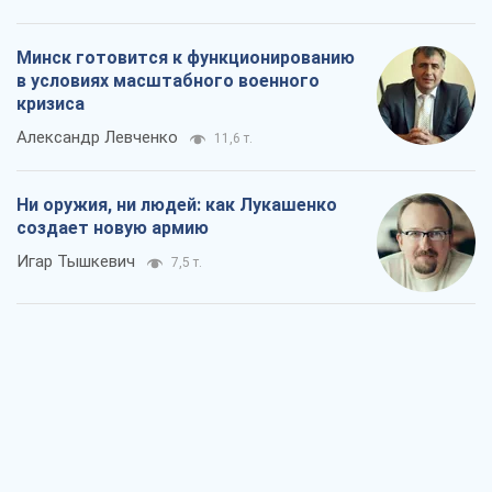
Когда закончится война?
Юрий Христензен
3,8 т.
Украина вступила в состояние
экономического кризиса. Есть ли свет
в конце туннеля?
Вадим Денисенко
3,2 т.