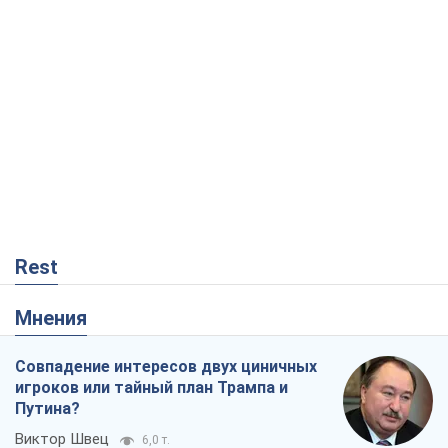
Совпадение интересов двух циничных
игроков или тайный план Трампа и
Путина?
Виктор Швец
6,0 т.
Минск готовится к функционированию
в условиях масштабного военного
кризиса
Александр Левченко
11,6 т.
Ни оружия, ни людей: как Лукашенко
создает новую армию
Игар Тышкевич
7,5 т.