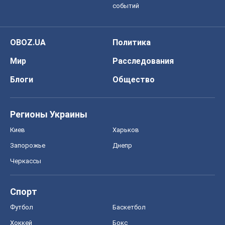
Спорт
Футбол
Баскетбол
Хоккей
Бокс
Формула-1
Моя школа
ГДЗ
Учебники
Онлайн уроки
ДПА
ЗНО
НМТ
СНГ решебники
Авто
Тест Драйв
Электромобили