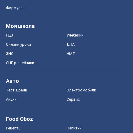
Акции
Сервис
Food Oboz
Рецепты
Напитки
Диеты
Экономика
Рынки и компании
Mакроэкономика
MedOboz
Новости медицины
MAMACLUB
Шоу
Афиша
Сплетни