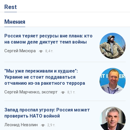
"Варта" и "Новатор" выдержали
пулеметный обстрел и удар FPV-дрона,
сохранив жизнь офицеру ВСУ
Украинская Бронетехника
2,9 т.
КНДР как катализатор войны, или О
новом этапе российско-
северокорейского союза
Алексей Кущ
3,0 т.