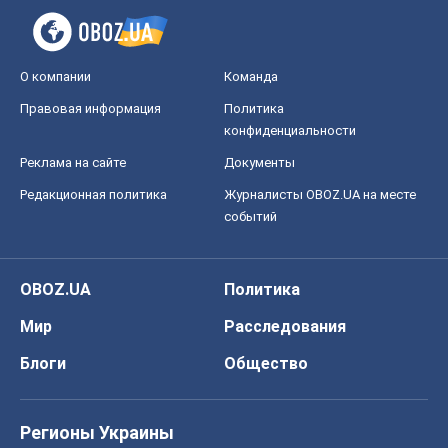
Спорт
Футбол
Баскетбол
Хоккей
Бокс
Формула-1
Моя школа
ГДЗ
Учебники
Онлайн уроки
ДПА
ЗНО
НМТ
СНГ решебники
Авто
Тест Драйв
Электромобили
Акции
Сервис