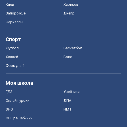
Food Oboz
Рецепты
Напитки
Диеты
Экономика
Рынки и компании
Mакроэкономика
MedOboz
Новости медицины
MAMACLUB
Шоу
Афиша
Сплетни
Красота
Мода