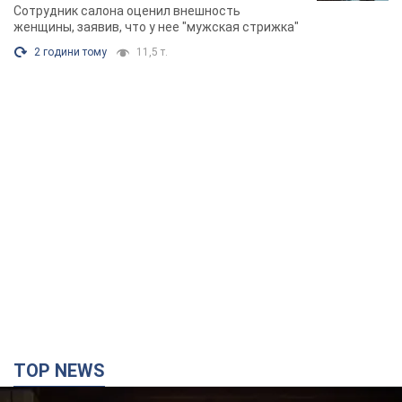
Зеленский впервые прибыл в Сербию:
запланирована встреча с Вучичем и не только.
Видео
Это первый визит главы государства в Белград
годину тому
68,6 т.
"Верните Федорова": в городах Украины уже
23-й день подряд проходят массовые митинги
с плакатами. Фото и видео
Участники акций продолжают серию ежедневных протестов
2 години тому
2,0 т.