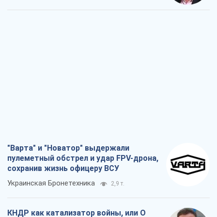
Выход в элиту ЧМ и триумф "Сокола":
что происходит в украинском хоккее
Александр Липенко
1,1 т.
Что ожидает украинцев в 2026-2028
годах? Основные выводы из новых
прогнозов от НБУ
Василий Фурман
21,1 т.
Все мнения
О компании
Команда