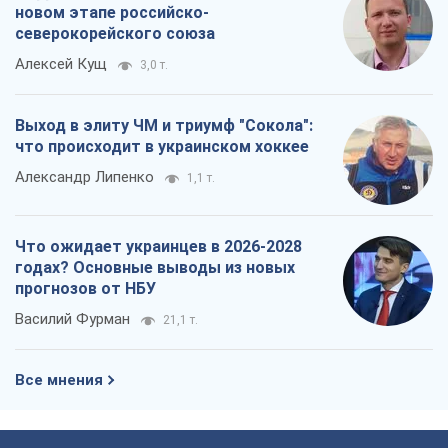
Правовая информация
Политика
конфиденциальности
Реклама на сайте
Документы
Редакционная политика
Журналисты OBOZ.UA на месте
событий
OBOZ.UA
Политика
Мир
Расследования
Блоги
Общество
Регионы Украины
Киев
Харьков
Запорожье
Днепр
Черкассы