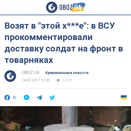
Возят в "этой х***е": в ВСУ
прокомментировали
доставку солдат на фронт в
товарняках
OBOZ.UA
Криминальные новости
14.02.2017 12:32
17,3 т.
42