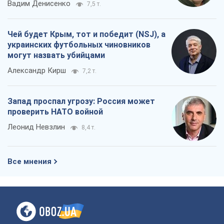
О компании
Команда
Правовая информация
Политика
конфиденциальности
Реклама на сайте
Документы
Редакционная политика
Журналисты OBOZ.UA на месте
событий
OBOZ.UA
Политика
Мир
Расследования
Блоги
Общество