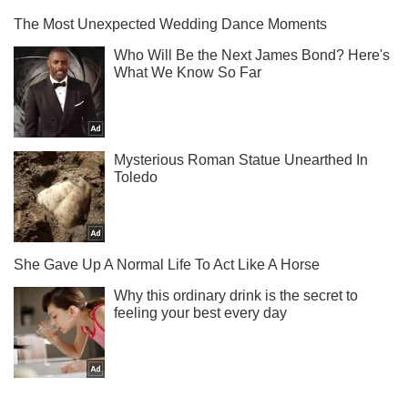
Подпишись на наш Telegram . Присылаем лишь "горящие"