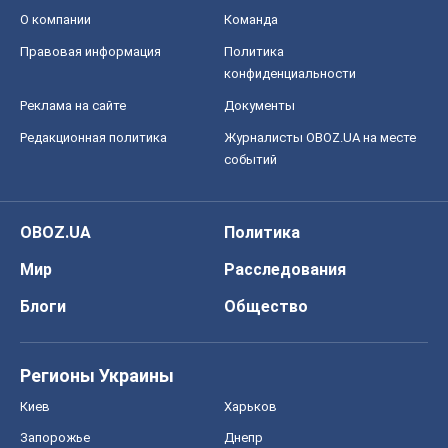
Регионы Украины
Киев
Харьков
Запорожье
Днепр
Черкассы
Спорт
Футбол
Баскетбол
Хоккей
Бокс
Формула-1
Моя школа
ГДЗ
Учебники
Онлайн уроки
ДПА
ЗНО
НМТ
СНГ решебники