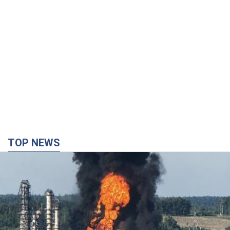
Россия сосредоточила у Москвы три кольца
ПВО: Зеленский пообещал "находить
технологии" противодействия
Президент заявил, что даже усовершенствованная система
противовоздушной обороны РФ не гарантирует защиты от
украинских ударов
8 годин тому
62,3 т.
Украина приобрела у Турции 70 баллистических
ракет и многое другое вооружение: в Госдепе
США обнародовали список