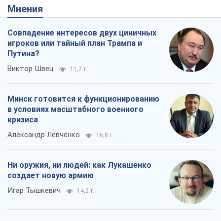
Игар Тышкевич
14,2 т.
Когда закончится война?
Юрий Христензен
9,1 т.