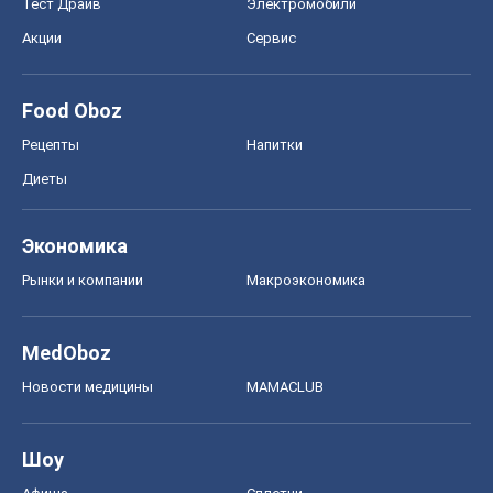
Шоу
Афиша
Сплетни
Красота
Мода
Женский Журнал