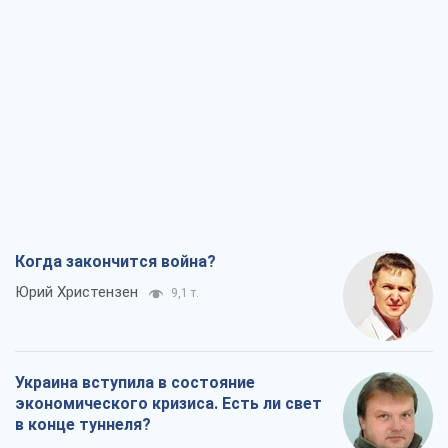
Украина вступила в состояние
экономического кризиса. Есть ли свет
в конце туннеля?
Вадим Денисенко
7,5 т.
Чей будет Крым, тот и победит (NSJ), а
украинских футбольных чиновников
могут назвать убийцами
Александр Кирш
7,2 т.
Запад проспал угрозу: Россия может
проверить НАТО войной
Леонид Невзлин
8,4 т.
Все мнения