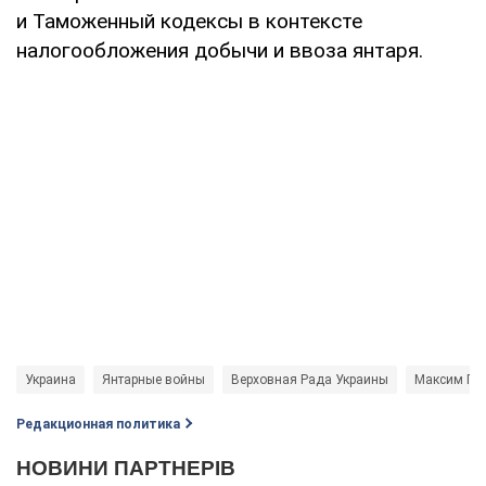
и Таможенный кодексы в контексте
налогообложения добычи и ввоза янтаря.
Украина
Янтарные войны
Верховная Рада Украины
Максим По
Редакционная политика