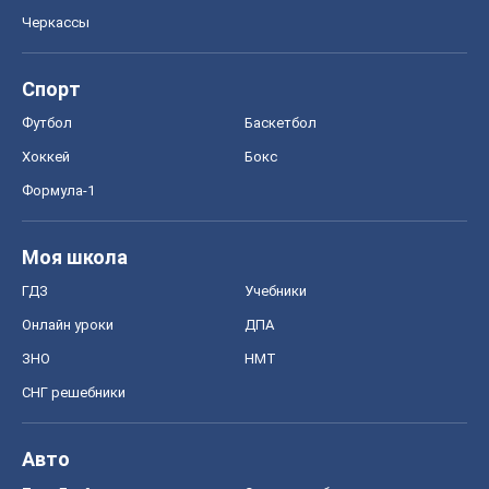
Авто
Тест Драйв
Электромобили
Акции
Сервис
Food Oboz
Рецепты
Напитки
Диеты
Экономика
Рынки и компании
Mакроэкономика
MedOboz
Новости медицины
MAMACLUB