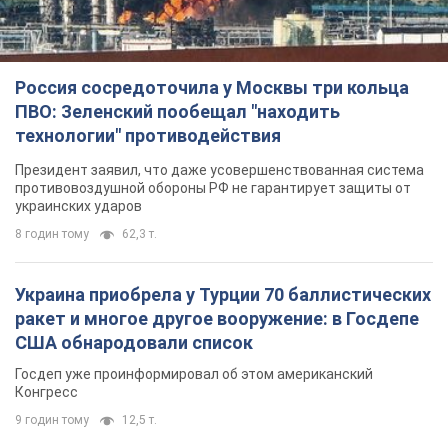
Госдеп уже проинформировал об этом американский
Конгресс
9 годин тому
12,5 т.
"Нас услышали лишь одним ухом": в городах
Украины уже 24-й день подряд проходят
митинги в поддержку Федорова. Фото и видео
Антиправительственные выступления с требованием
вернуть Федорова продолжаются до сих пор
9 годин тому
5,0 т.