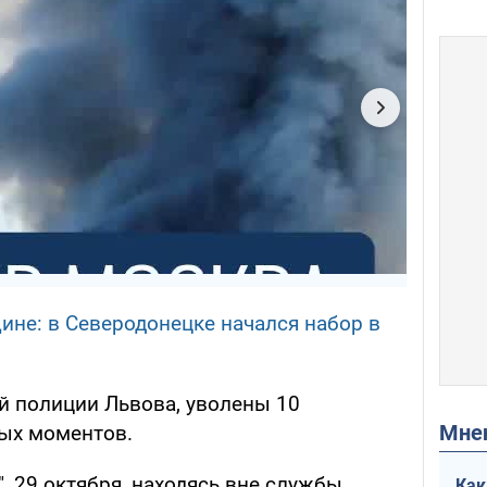
щине: в Северодонецке начался набор в
ой полиции Львова, уволены 10
Мн
ных моментов.
, 29 октября, находясь вне службы,
Как