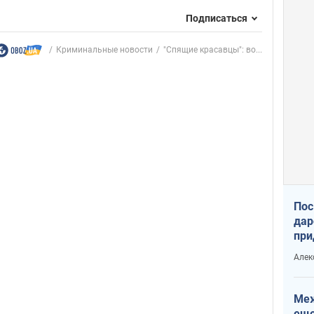
Подписаться
Криминальные новости
"Спящие красавцы": во...
Пос
дар
при
Укр
Алек
Меж
еще