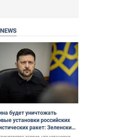
P NEWS
ина будет уничтожать
овые установки российских
истических ракет: Зеленский
ел заседание СНБО
государства заявил, что установки