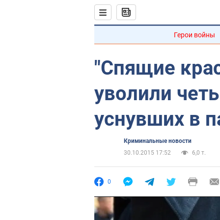
Герои войны
"Спящие крас
уволили четы
уснувших в п
Криминальные новости
30.10.2015 17:52
6,0 т.
0