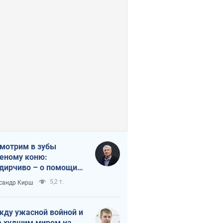
мотрим в зубы
еному коню:
дирчиво – о помощи
аине
5,2 т.
сандр Кирш
ду ужасной войной и
 худшим миром на