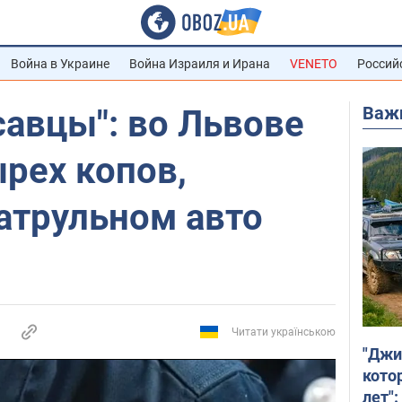
Война в Украине
Война Израиля и Ирана
VENETO
Россий
Важ
авцы": во Львове
рех копов,
атрульном авто
Читати українською
"Джи
кото
лет":