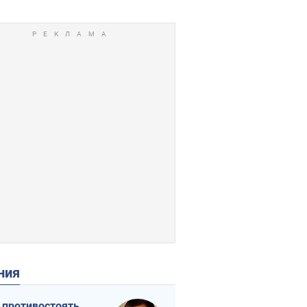
ения
 противостоять