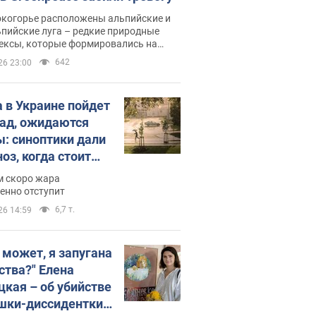
окогорье расположены альпийские и
пийские луга – редкие природные
ексы, которые формировались на
ении сотен лет
642
26 23:00
 в Украине пойдет
пад, ожидаются
ы: синоптики дали
оз, когда стоит
ать изменения
м скоро жара
ды
енно отступит
6,7 т.
26 14:59
, может, я запугана
ства?" Елена
цкая – об убийстве
шки-диссидентки