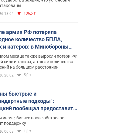
 атакованы
136,6 т.
26 18:04
ле армия РФ потеряла
рдное количество БПЛА,
к и катеров: в Минобороны
родовали статистику
шлом месяце также выросли потери РФ
й силе и танках, а также количество
ений на большом расстоянии
5,0 т.
26 20:02
ны быстрые и
андартные подходы":
цкий пообещал предоставить
есу приоритетный доступ к
и иначе, бизнес после обстрелов
щимся складским
ит поддержку
ещениям
1,3 т.
26 00:08