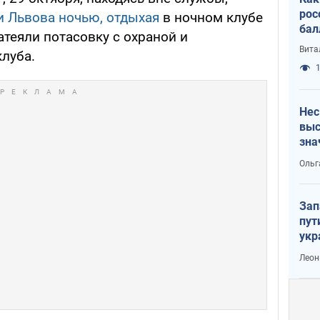
рос
и Львова ночью, отдыхая
в ночном клубе
бал
атеяли потасовку с охраной и
Вита
луба.
1
Нес
выс
зна
Ольг
Зап
пут
укр
Леон