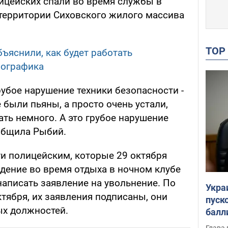
лицейских спали во время службы в
территории Сиховского жилого массива
TO
ъяснили, как будет работать
фографика
убое нарушение техники безопасности -
 были пьяны, а просто очень устали,
ть немного. А это грубое нарушение
ообщила Рыбий.
ти полицейским, которые 29 октября
дение во время отдыха в ночном клубе
написать заявление на увольнение. По
Укра
ктября, их заявления подписаны, они
пуск
х должностей.
балл
пров
Глава 