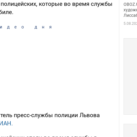
Аллы
 полицейских, которые во время службы
OBOZ.U
сына
худож
биле.
Лисса
Порт
деть
5.08.20
идео дня
тель пресс-службы полиции Львова
ИАН.