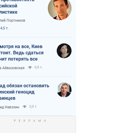
сийской
листике
лий Портников
4,5 т.
мотря на все, Киев
тоит. Ведь сдаться
чит потерять все
9,9 т.
а Айвазовская
ад обязан остановить
инский геноцид
аинцев
3,0 т.
ид Невзлин