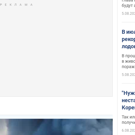
будут
5.08.20
В ию
реко
лодо
обна
В про
в живо
пораж
5.08.20
"Нуж
нест
Коре
бизн
Так ил
имею
получ
пом
6.08.20