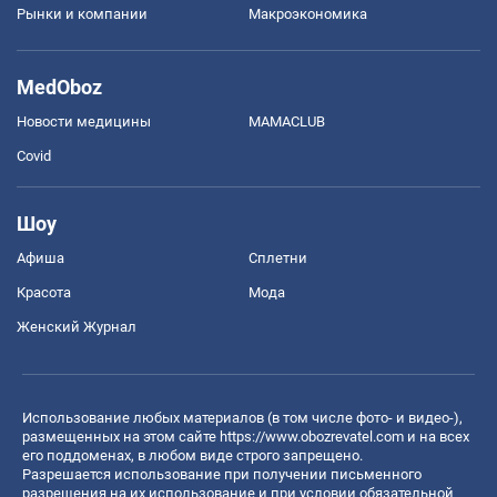
Рынки и компании
Mакроэкономика
MedOboz
Новости медицины
MAMACLUB
Covid
Шоу
Афиша
Сплетни
Красота
Мода
Женский Журнал
Использование любых материалов (в том числе фото- и видео-),
размещенных на этом сайте
https://www.obozrevatel.com
и на всех
его поддоменах, в любом виде строго запрещено.
Разрешается использование при получении письменного
разрешения на их использование и при условии обязательной