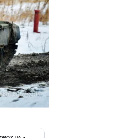
 OBOZ.UA в