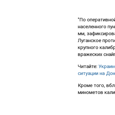
"По оперативно
населенного пун
мм, зафиксирова
Луганское прот
крупного калиб
вражеских снайп
Читайте:
Украин
ситуации на До
Кроме того, вб
минометов кали