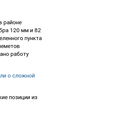
в районе
бра 120 мм и 82
еленного пункта
леметов
вано работу
али о сложной
кие позиции из