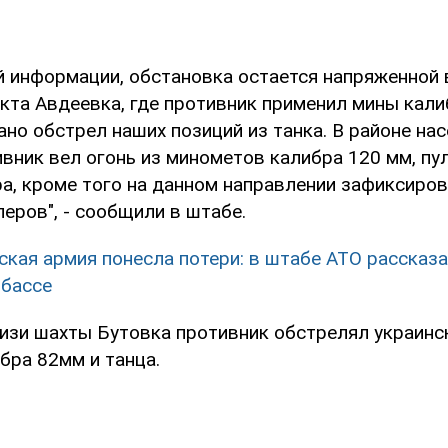
й информации, обстановка остается напряженной 
кта Авдеевка, где противник применил мины кали
но обстрел наших позиций из танка. В районе нас
ивник вел огонь из минометов калибра 120 мм, пу
ра, кроме того на данном направлении зафиксиро
еров", - сообщили в штабе.
ская армия понесла потери: в штабе АТО рассказ
нбассе
лизи шахты Бутовка противник обстрелял украинс
бра 82мм и танца.