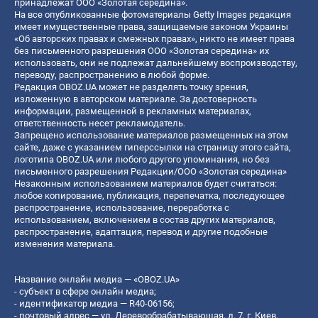
принадлежат ООО «Золотая середина».
На все опубликованные фотоматериалы Getty Images редакция
имеет имущественные права, защищаемые законом Украины
«Об авторских правах и смежных правах», никто не имеет права
без письменного разрешения ООО «Золотая середина» их
использовать, они не подлежат дальнейшему воспроизводству,
переводу, распространению в любой форме.
Редакция OBOZ.UA может не разделять точку зрения,
изложенную в авторском материале. За достоверность
информации, размещенной в рекламных материалах,
ответственность несет рекламодатель.
Запрещено использование материалов размещенных на этом
сайте, даже с указанием гиперссылки на страницу этого сайта,
логотипа OBOZ.UA или любого другого упоминания, но без
письменного разрешения Редакции/ООО «Золотая середина»
Незаконным использованием материалов будет считаться:
любое копирование, публикация, перепечатка, последующее
распространение, использование, переработка с
использованием, включением в состав других материалов,
распространение, адаптация, перевод и другие подобные
изменения материала.
Название онлайн медиа — «OBOZ.UA»
- субъект в сфере онлайн медиа;
- идентификатор медиа — R40-06156;
- почтовый адрес — ул. Деревообрабатывающая, д. 7, г. Киев,