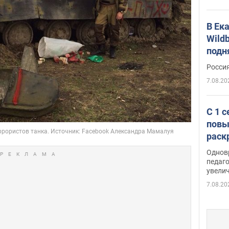
В Ек
Wildb
подн
Росси
7.08.20
С 1 
повы
раск
Однов
педаг
увелич
7.08.20