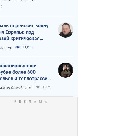
етного террора
42
мль переносит войну
ыл Европы: под
озой критическая
истика
11,8 т.
ор Ягун
апланированной
убке более 600
евьев и теплотрассе:
 происходит на
1,3 т.
ислав Самойленко
емках в Киеве