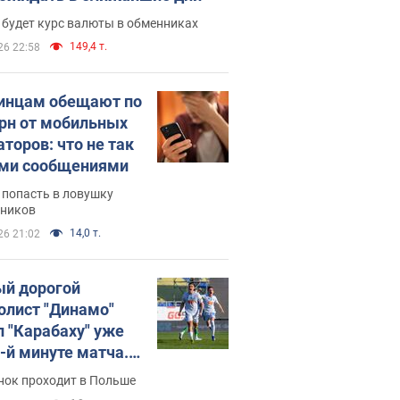
 будет курс валюты в обменниках
149,4 т.
26 22:58
инцам обещают по
грн от мобильных
аторов: что не так
ими сообщениями
 попасть в ловушку
ников
14,0 т.
26 21:02
й дорогой
олист "Динамо"
л "Карабаху" уже
0-й минуте матча.
о
нок проходит в Польше