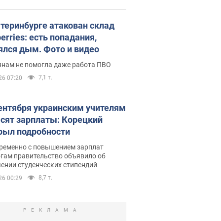
атеринбурге атакован склад
erries: есть попадания,
ялся дым. Фото и видео
янам не помогла даже работа ПВО
7,1 т.
26 07:20
сентября украинским учителям
сят зарплаты: Корецкий
рыл подробности
ременно с повышением зарплат
огам правительство объявило об
ении студенческих стипендий
8,7 т.
26 00:29