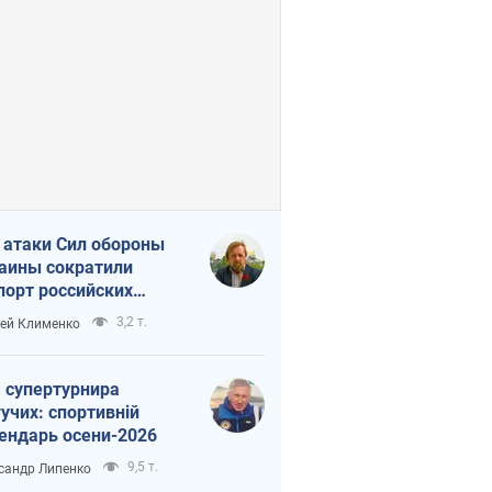
 атаки Сил обороны
аины сократили
порт российских
тепродуктов
3,2 т.
ей Клименко
 супертурнира
учих: спортивній
ендарь осени-2026
9,5 т.
сандр Липенко