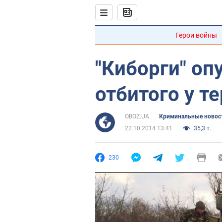
Герои войны
"Киборги" оп
отбитого у т
OBOZ.UA
Криминальные новос
22.10.2014 13:41
35,3 т.
230