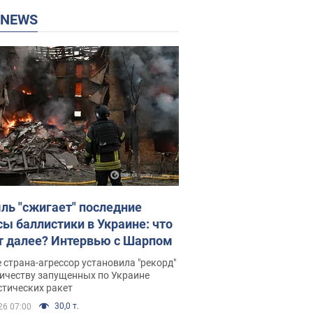
P NEWS
ль "сжигает" последние
сы баллистики в Украине: что
т далее? Интервью с Шарпом
 страна-агрессор установила "рекорд"
личеству запущенных по Украине
стических ракет
30,0 т.
26 07:00