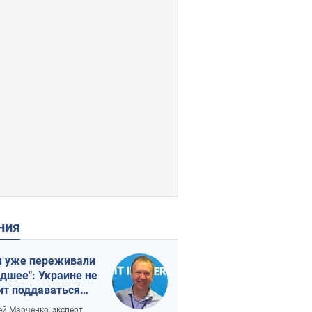
ения
 уже переживали
удшее": Украине не
ит поддаваться
аянию из-за
ей Марченко, эксперт