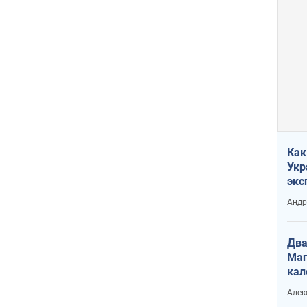
Как
Укр
экс
неф
Андр
Два
Маг
кал
Алек