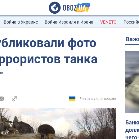
Война в Украине
Война Израиля и Ирана
VENETO
Россий
Важ
убликовали фото
еррористов танка
ти
Читати українською
Банк
долл
чего