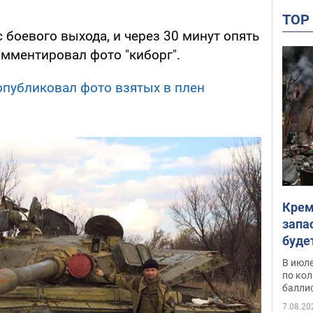
TO
с боевого выхода, и через 30 минут опять
омментировал фото "киборг".
опубликовал фото взятых в плен
Крем
запа
буде
В июле
по ко
балли
7.08.20