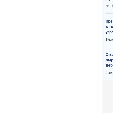
рак
Кре
в т
угр
лог
Викт
О з
выр
дер
что
Влад
Тер