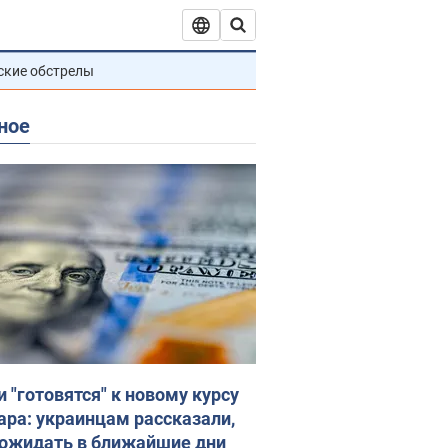
ские обстрелы
ное
и "готовятся" к новому курсу
ара: украинцам рассказали,
 ожидать в ближайшие дни