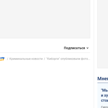
Подписаться
Криминальные новости
"Киборги" опубликовали фото...
Мн
"Мы
и х
сто
отч
Серг