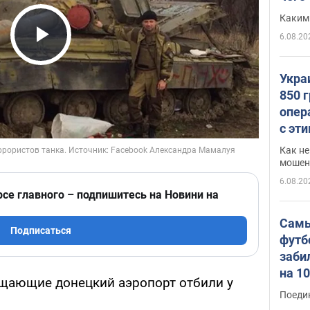
Каким
6.08.20
Play Video
Укра
850 
опер
с эт
Как не
мошен
6.08.20
рсе главного – подпишитесь на Новини на
Самы
Подписаться
футб
заби
на 1
ищающие донецкий аэропорт отбили у
Виде
Поеди