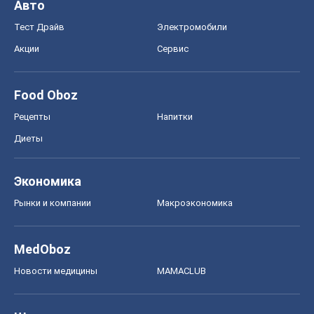
MedOboz
Новости медицины
MAMACLUB
Шоу
Афиша
Сплетни
Красота
Мода
Женский Журнал