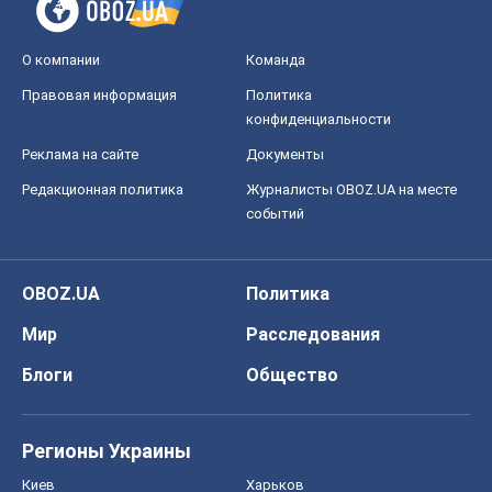
Блоги
Общество
Регионы Украины
Киев
Харьков
Запорожье
Днепр
Черкассы
Спорт
Футбол
Баскетбол
Хоккей
Бокс
Формула-1
Моя школа
ГДЗ
Учебники