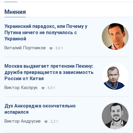
Дух Анкориджа окончательно
испарился
Виктор Андрусив
2,2 т.
Война и медиа: политика перешла в
соцсети, а СМИ играют по правилам