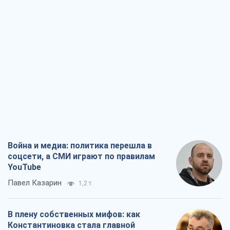
YouTube
Павел Казарин
1,2 т.
В плену собственных мифов: как
Константиновка стала главной
идеологической ловушкой для
российских оккупантов
Дмитрий Снегирев
3,6 т.
Рекрутинг: обновленный и, похоже,
полезный вражеский опыт, или
Диалектика требовательной трусости
Александр Кирш
2,9 т.
Ни оружия, ни людей: как Лукашенко
создает новую армию
Игар Тышкевич
17,1 т.