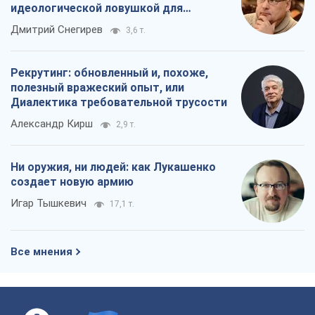
Все мнения
О компании
Команда
Правовая информация
Политика
конфиденциальности
Реклама на сайте
Документы
Редакционная политика
Журналисты OBOZ.UA на месте
событий
OBOZ.UA
Политика
Мир
Расследования