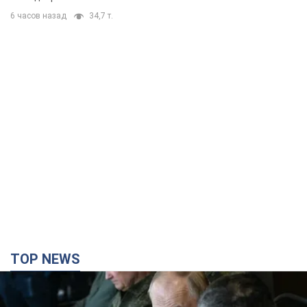
TOP NEWS
Поставлена задача – убивать как можно
больше украинцев: Фейгин назвал "триггеры"
Путина
У агрессора есть только две опции принуждения Украины к
капитуляции
2 часа назад
5,0 т.