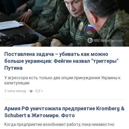
Армия РФ уничтожила предприятие Kromberg &
Schubert в Житомире. Фото
Когда предприятие возобновит работу, пока неизвестно
3 часа назад
10,8 т.
Киево-Печерскую лавру закроют 80-метровым
"монстром"? Почему киевские власти
отказались остановить строительство
небоскреба "московского верующего"
Какая реакция Кличко на петицию по отмене строительства
6 часов назад
66,2 т.