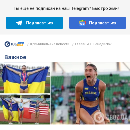
Красавица из Львова с рекордом выиграла
историческую медаль для Украины на
чемпионате мира по легкой атлетике U20.
Видео
Наша соотечественница блестяще выступила в Орегоне
9 часов назад
41,4 т.
Бритни Спирс призналась в уколах
красоты и показала последствия
неудачной косметологии: ходила
так почти месяц
Заметный эффект от процедуры сохранялся
около четырех недель
5 часов назад
1,5 т.