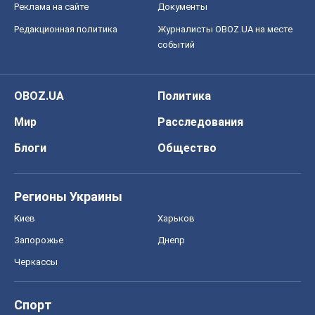
Блоги
Общество
Регионы Украины
Киев
Харьков
Запорожье
Днепр
Черкассы
Спорт
Футбол
Баскетбол
Хоккей
Бокс
Формула-1
Моя школа
ГДЗ
Учебники