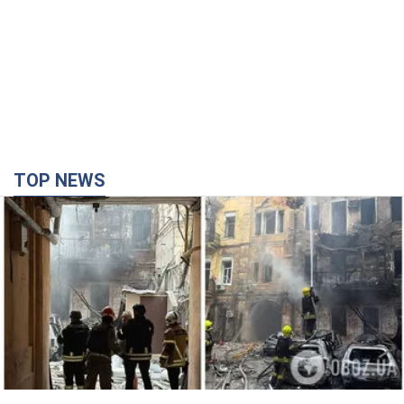
TOP NEWS
Армия России совершила массированную
атаку на Одессу: горит историческая часть
города. Фото и видео
Для террора враг применил ракеты и дроны
час назад
10,6 т.
Россия сосредоточила у Москвы три кольца