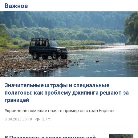
Значительные штрафы и специальные
полигоны: как проблему джипинга решают за
границей
Украине не помешает взять пример со стран Европы
8.08.2026 05:10
2,7 т.
В Прикарпатье после аномальной
жары прошел сильный ливень:
дороги превратились в реки. Видео
Непогода обрушилась на Ивано-Франковскую
область и курортный Буковель
8.08.2026 09:27
38,0 т.
Женщине начислили 729 тыс. грн