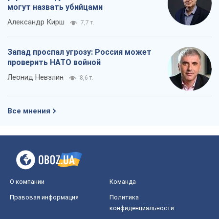
Все мнения
О компании
Команда
Правовая информация
Политика
конфиденциальности
Реклама на сайте
Документы
Редакционная политика
Журналисты OBOZ.UA на месте
событий
OBOZ.UA
Политика
Мир
Расследования