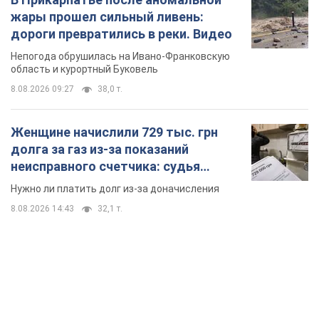
долга за газ из-за показаний
неисправного счетчика: судья
вынес неожиданное решение
Нужно ли платить долг из-за доначисления
8.08.2026 14:43
32,1 т.