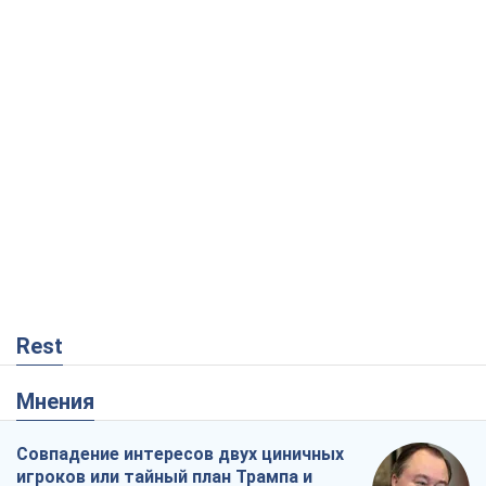
Rest
Мнения
Совпадение интересов двух циничных
игроков или тайный план Трампа и
Путина?
Виктор Швец
12,5 т.
Минск готовится к функционированию
в условиях масштабного военного
кризиса
Александр Левченко
17,4 т.