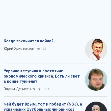
Украина вступила в состояние
экономического кризиса. Есть ли свет
в конце туннеля?
Вадим Денисенко
7,9 т.
Чей будет Крым, тот и победит (NSJ), а
украинских футбольных чиновников
могут назвать убийцами
Александр Кирш
7,7 т.
Запад проспал угрозу: Россия может
проверить НАТО войной
Леонид Невзлин
8,6 т.