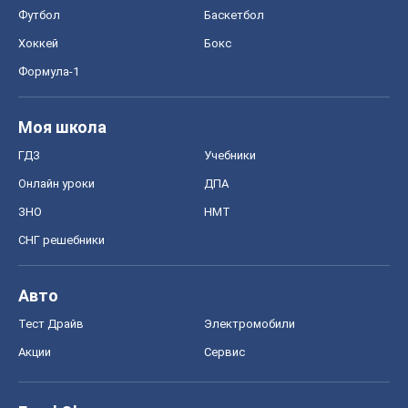
Онлайн уроки
ДПА
ЗНО
НМТ
СНГ решебники
Авто
Тест Драйв
Электромобили
Акции
Сервис
Food Oboz
Рецепты
Напитки
Диеты
Экономика
Рынки и компании
Mакроэкономика