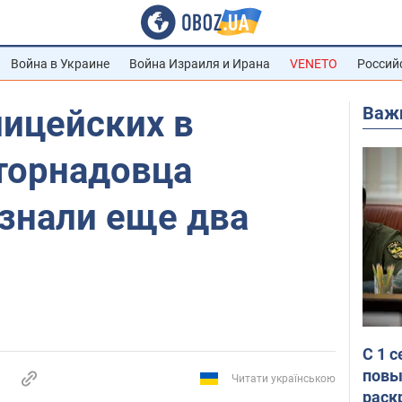
Война в Украине
Война Израиля и Ирана
VENETO
Россий
Важ
лицейских в
-торнадовца
знали еще два
С 1 
повы
Читати українською
раск