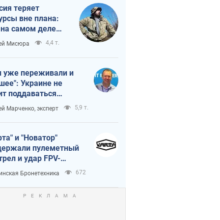
сия теряет
урсы вне плана:
 на самом деле
тует темп войны
4,4 т.
ей Мисюра
 уже переживали и
шее": Украине не
ит поддаваться
аянию из-за
5,9 т.
ей Марченко, эксперт
етного террора
рта" и "Новатор"
ержали пулеметный
трел и удар FPV-
на, сохранив жизнь
672
инская Бронетехника
церу ВСУ