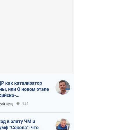
Р как катализатор
ны, или О новом этапе
сийско-
ерокорейского союза
924
сей Кущ
од в элиту ЧМ и
умф "Сокола": что