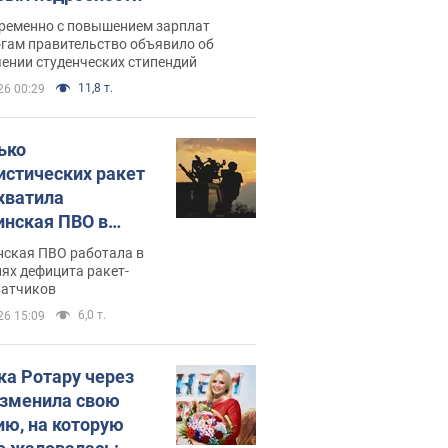
ременно с повышением зарплат
огам правительство объявило об
ении студенческих стипендий
11,8 т.
26 00:29
ько
истических ракет
хватила
инская ПВО в
: в Минобороны
нская ПВО работала в
али цифру
ях дефицита ракет-
ватчиков
6,0 т.
26 15:09
ка Ротару через
изменила свою
ию, на которую