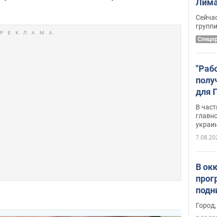
Лима
крит
Сейчас
удал
групп
Спецп
"Раб
полу
для 
докл
В част
новы
главн
украи
7.08.20
В ок
прог
подн
виде
Город,