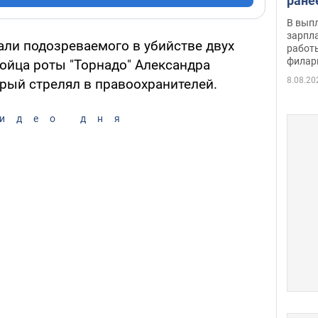
ране
скол
В вып
певи
зарпла
али подозреваемого в убийстве двух
работ
филар
бойца роты "Торнадо" Александра
8.08.20
орый стрелял в правоохранителей.
идео дня