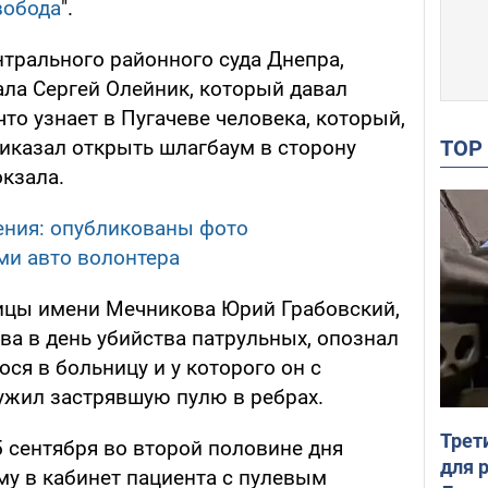
вобода
".
нтрального районного суда Днепра,
ала Сергей Олейник, который давал
что узнает в Пугачеве человека, который,
TO
риказал открыть шлагбаум в сторону
кзала.
ения: опубликованы фото
ми авто волонтера
ицы имени Мечникова Юрий Грабовский,
ва в день убийства патрульных, опознал
ося в больницу и у которого он с
жил застрявшую пулю в ребрах.
Трет
 сентября во второй половине дня
для 
му в кабинет пациента с пулевым