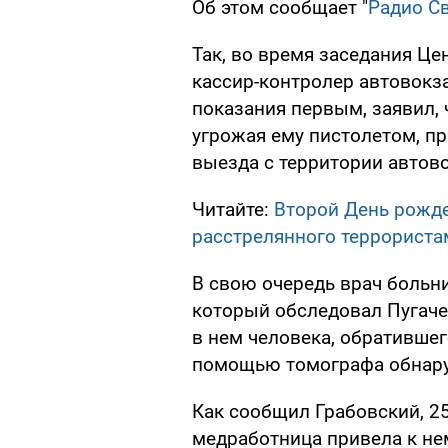
Об этом сообщает "
Радио С
Так, во время заседания Це
кассир-контролер автовокз
показания первым, заявил, 
угрожая ему пистолетом, п
выезда с территории автово
Читайте:
Второй День рожд
расстрелянного террориста
В свою очередь врач больн
который обследовал Пугаче
в нем человека, обратившег
помощью томографа обнару
Как сообщил Грабовский, 25
медработница привела к не