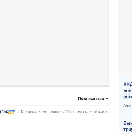
КНД
вой
рос
Подписаться
сев
Алек
Криминальные новости
Убийство полицейских в...
Вых
три