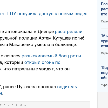
Рос
рес
лет: ГПУ получила доступ к новым видео
кто
дик
Серг
ле автовокзала в Днепре
расстреляли
"Мы
трульной полиции Артем Кутушев погиб
худ
Ольга Макаренко умерла в больнице.
сто
отч
Серг
 оказался
разыскиваемый боец роты
рак
в, который
открыл огонь по
"Ва
ся, что патрульные увидят, что он
выд
обс
дро
Укра
", ранее Пугачева опознал
водитель
офи
н
.