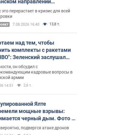
нском направлении
ический дискомфорт: как это
 это перерастает в кризис для всей
ось
ировки
13,8 т.
роект
7.08.2026 16:40
отаем над тем, чтобы
чить комплекты с ракетами
ПВО": Зеленский заслушал
ад Драпатого и объявил о
ности, он обсудил с
х мерах
окомандующим кадровые вопросы в
нской армии
2,6 т.
26 14:51
купированной Ялте
ремели мощные взрывы:
имается черный дым. Фото и
о
 вероятно, подвергся атаке дронов