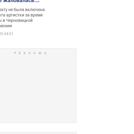
е жаловалась:
ько получала
лату не была включена
ца
та артистки за время
ы в Черновицкой
монии
26 04:01