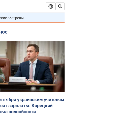
ские обстрелы
ное
сентября украинским учителям
сят зарплаты: Корецкий
рыл подробности