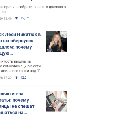
ессивном" раке
а врачи не обратили на это должного
ния
15,0 т.
26 12:46
ск Леси Никитюк в
атах обернулся
далом: почему
ущую
раведливо
нитость вышла на
йтили
ю коммуникацию в сети
тавила все точки над "i"
12,0 т.
26 17:32
олько из-за
латы: почему
инцы не спешат
ашаться на