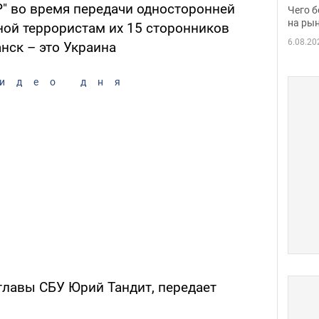
вака
Р" во время передачи односторонней
Чего б
на рын
ной террористам их 15 сторонников
6.08.20
анск – это Украина
идео дня
главы СБУ Юрий Тандит, передает