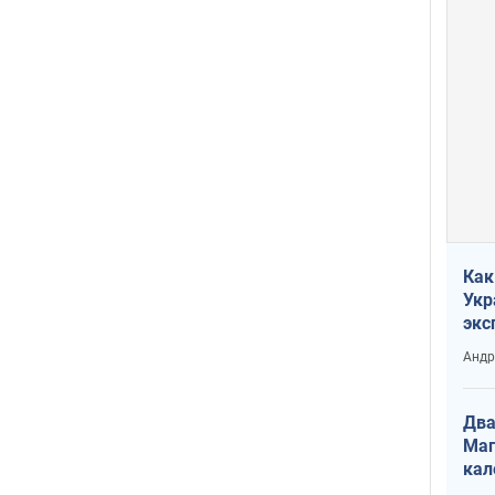
Как
Укр
экс
неф
Андр
Два
Маг
кал