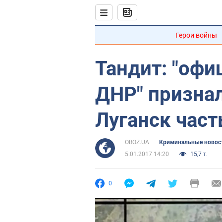
Герои войны
Тандит: "офи
ДНР" призна
Луганск час
OBOZ.UA
Криминальные новос
5.01.2017 14:20
15,7 т.
0