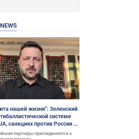
P NEWS
ита нашей жизни": Зеленский
нтибаллистической системе
JA, санкциях против России и
ержке аграриев. Видео
ейские партнеры присоединяются к
стному проекту