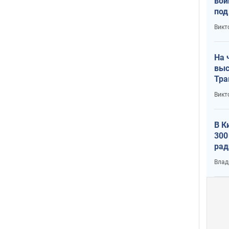
вой
под
кри
Викт
лог
На 
выс
Тра
Викт
В К
300
рад
воп
Влад