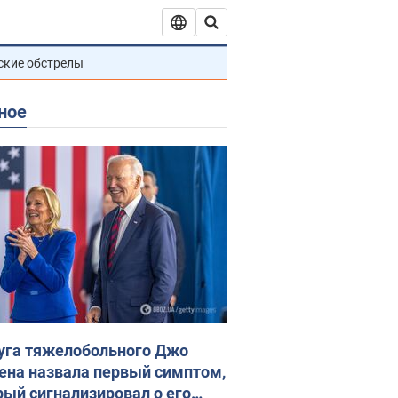
ские обстрелы
ное
уга тяжелобольного Джо
ена назвала первый симптом,
рый сигнализировал о его