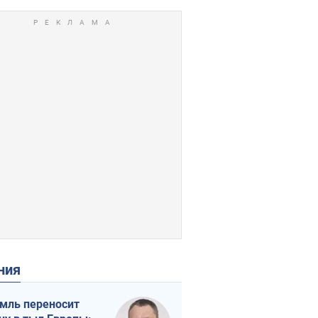
ения
мль переносит