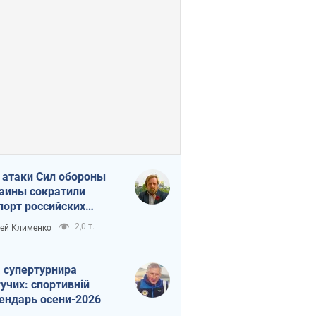
 атаки Сил обороны
аины сократили
порт российских
тепродуктов
2,0 т.
ей Клименко
 супертурнира
учих: спортивній
ендарь осени-2026