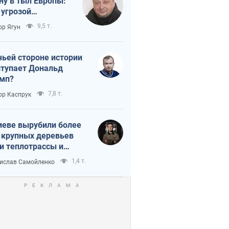
ну в тыл Европы:
 угрозой
тическая
9,5 т.
ор Ягун
истика
чьей стороне истории
тупает Дональд
мп?
7,8 т.
ор Каспрук
иеве вырубили более
 крупных деревьев
и теплотрассы и
реки Генплану
1,4 т.
ислав Самойленко