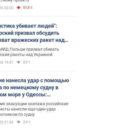
51,9 т.
26 20:20
истика убивает людей":
рский призвал обсудить
хват вражеских ракет над
иной
 МИД Польши призвал сбивать
йские ракеты над Украиной
8,0 т.
26 19:47
ия нанесла удар с помощью
а по немецкому судну в
ом море у Одессы:
обности
емя эвакуации экипажа российские
исты нанесли еще один удар
лотником по судну
2,4 т.
26 21:34