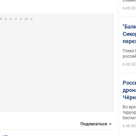
6.08.20
"Бал
Сико
пере
Укра
Глава
росси
6.08.20
Росс
дрон
Чёрн
подр
Во вр
террор
беспи
Подписаться
6.08.20