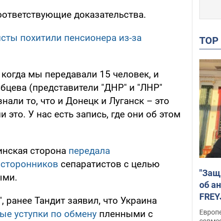
соответствующие доказательства.
исты похитили пенсионера из-за
TO
 когда мы передавали 15 человек, и
бцева (представители "ДНР" и "ЛНР"
знали то, что и Донецк и Луганск – это
 это. У нас есть запись, где они об этом
инская сторона
передала
 сторонников
сепаратистов с целью
"Защ
ыми.
об а
FREY
, ранее Тандит заявил, что Украина
подд
Европ
ые уступки по обмену
пленными с
совме