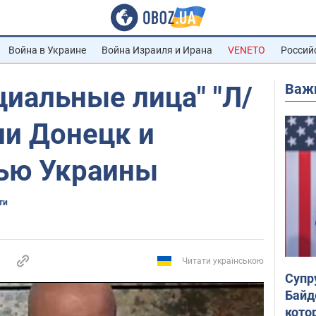
Война в Украине
Война Израиля и Ирана
VENETO
Россий
Важ
циальные лица" "Л/
ли Донецк и
тью Украины
ти
Читати українською
Супр
Байд
кото