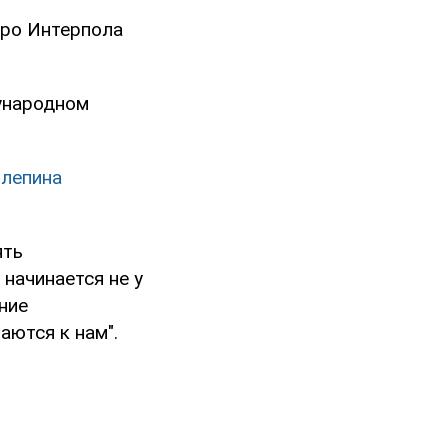
юро Интерпола
ународном
илепина
ять
начинается не у
ние
ются к нам".