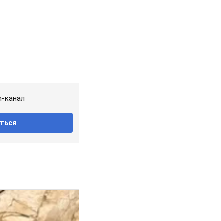
m-канал
ться