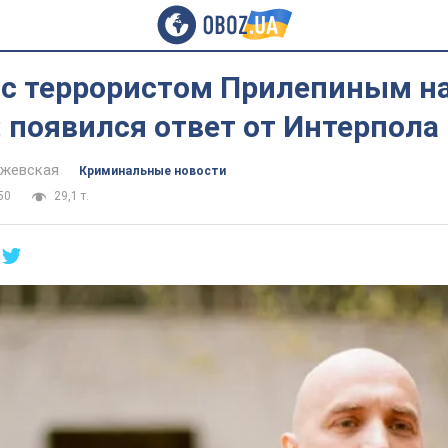
с террористом Прилепиным н
 появился ответ от Интерпола
йжевская
Криминальные новости
50
29,1 т.