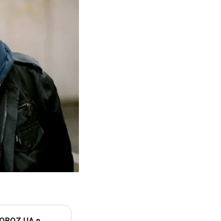
 OBOZ.UA в