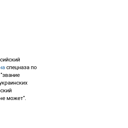
ссийский
на
спецназа по
 "звание
украинских
сский
не может".