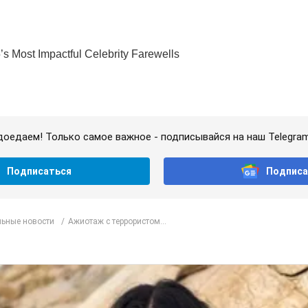
доедаем! Только самое важное - подписывайся на наш Telegra
Подписаться
Подписа
ьные новости
Ажиотаж с террористом...