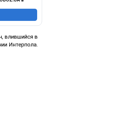
н, влившийся в
нии Интерпола.