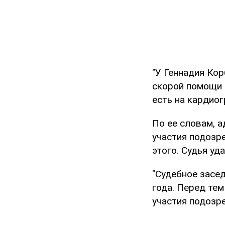
"У Геннадия Ко
скорой помощи 
есть на кардиог
По ее словам, 
участия подозр
этого. Судья уд
"Судебное засе
года. Перед те
участия подозре