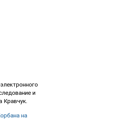
 электронного
следование и
а Кравчук.
Корбана на