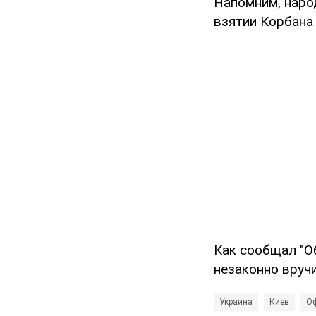
Напомним, нар
взятии Корбана 
Как сообщал "О
незаконно вруч
Украина
Киев
Оф