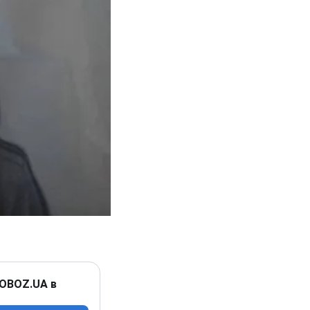
 OBOZ.UA в