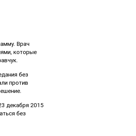
амму. Врач
иями, которые
равчук.
едания без
али против
решение.
23 декабря 2015
аться без