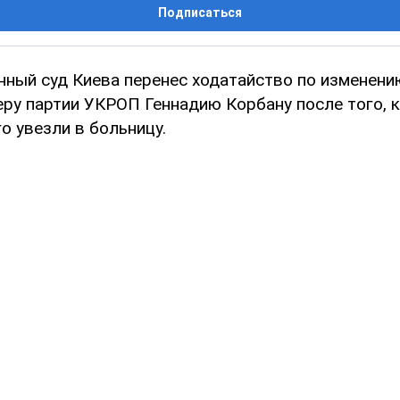
Подписаться
нный суд Киева перенес ходатайство по изменен
еру партии УКРОП Геннадию Корбану после того, к
го увезли в больницу.