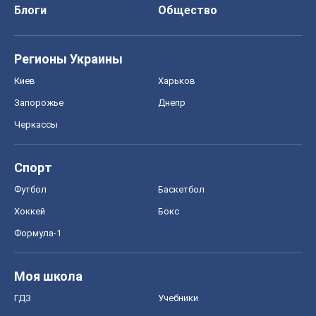
Спорт
Футбол
Баскетбол
Хоккей
Бокс
Формула-1
Моя школа
ГДЗ
Учебники
Онлайн уроки
ДПА
ЗНО
НМТ
СНГ решебники
Авто
Тест Драйв
Электромобили
Акции
Сервис