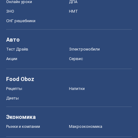
Food Oboz
Рецепты
Напитки
Диеты
Экономика
Рынки и компании
Mакроэкономика
MedOboz
Новости медицины
MAMACLUB
Шоу
Афиша
Сплетни
Красота
Мода