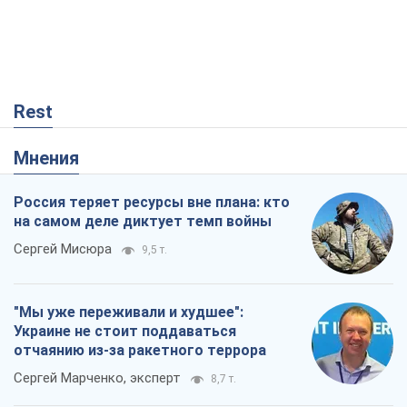
Россия теряет ресурсы вне плана: кто
на самом деле диктует темп войны
Сергей Мисюра
9,5 т.
"Мы уже переживали и худшее":
Украине не стоит поддаваться
отчаянию из-за ракетного террора
Сергей Марченко, эксперт
8,7 т.
Запад проспал угрозу: Россия может
проверить НАТО войной
Леонид Невзлин
3,6 т.