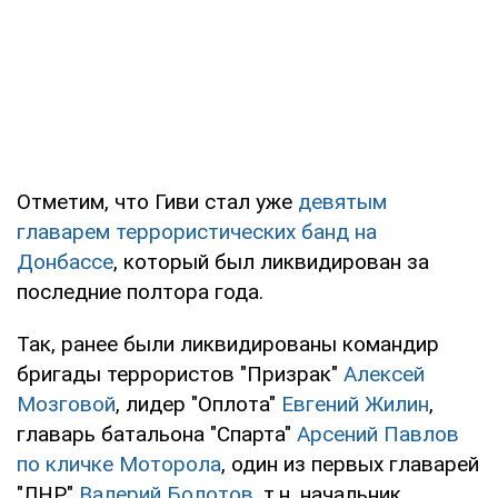
Отметим, что Гиви стал уже
девятым
главарем террористических банд на
Донбассе
, который был ликвидирован за
последние полтора года.
Так, ранее были ликвидированы командир
бригады террористов "Призрак"
Алексей
Мозговой
, лидер "Оплота"
Евгений Жилин
,
главарь батальона "Спарта"
Арсений Павлов
по кличке Моторола
, один из первых главарей
"ЛНР"
Валерий Болотов
, т.н. начальник