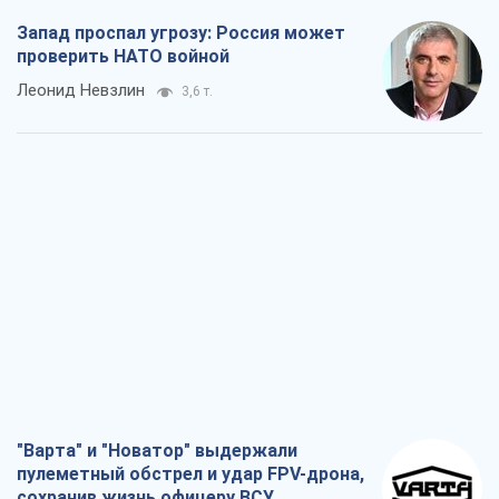
"Варта" и "Новатор" выдержали
пулеметный обстрел и удар FPV-дрона,
сохранив жизнь офицеру ВСУ
Украинская Бронетехника
3,4 т.
КНДР как катализатор войны, или О
новом этапе российско-
северокорейского союза
Алексей Кущ
3,5 т.