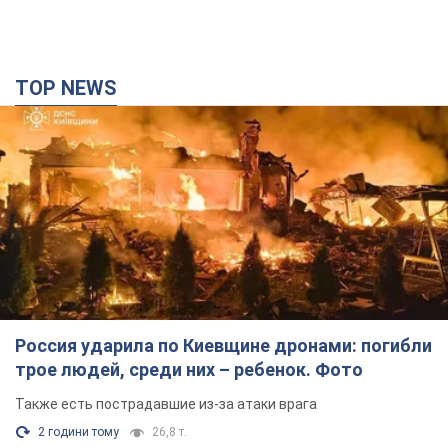
Россия ударила по Киевщине дронами: погибли
трое людей, среди них – ребенок. Фото
Также есть пострадавшие из-за атаки врага
2 години тому
26,8 т.
"Верните Федорова": в городах Украины уже
23-й день подряд проходят массовые митинги
с плакатами. Фото и видео
Участники акций продолжают серию ежедневных протестов
8 годин тому
3,1 т.