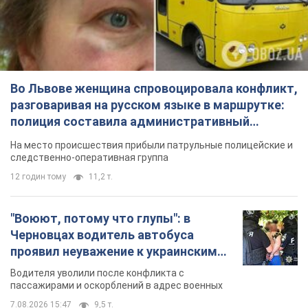
протокол. Видео
На место происшествия прибыли патрульные полицейские и
следственно-оперативная группа
12 годин тому
11,2 т.
"Воюют, потому что глупы": в
Черновцах водитель автобуса
проявил неуважение к украинским
военным и поплатился за это.
Водителя уволили после конфликта с
Видео
пассажирами и оскорблений в адрес военных
7.08.2026 15:47
9,5 т.
"Не следит за сексуальностью": в
Киеве консультант салона красоты
оскорбил женщину после
химиотерапии, разгорелся скандал.
Сотрудник салона оценил внешность
Фото
женщины, заявив, что у нее "мужская стрижка"
8 годин тому
17,5 т.