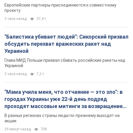
Видео
Европейские партнеры присоединяются к совместному
проекту
3 часа назад
37,4 т.
"Балистика убивает людей": Сикорский призвал
обсудить перехват вражеских ракет над
Украиной
Глава МИД Польши призвал сбивать российские ракеты над
Украиной
3 часа назад
7,2 т.
"Мама учила меня, что отчаяние — это зло": в
городах Украины уже 22-й день подряд
проходят массовые митинги за возвращение
Федорова. Фото и видео
В разных регионах страны люди по-прежнему выходят на
акции
29 минут назад
708