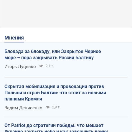
Мнения
Блокада за блокаду, или Закрытое Черное
море – пора закрывать России Балтику
Игорь Луценко
2,1 т.
Скрытая мобилизация и провокации против
Польши и стран Балтии: что стоит за новыми
планами Кремля
Вадим Денисенко
2,9 т.
От Patriot до стратегии победы: что мешает
Украине закрыть небо и как завершить войну