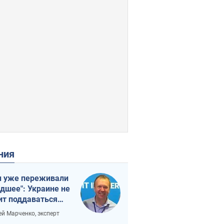
ения
 уже переживали
удшее": Украине не
ит поддаваться
аянию из-за
ей Марченко, эксперт
етного террора