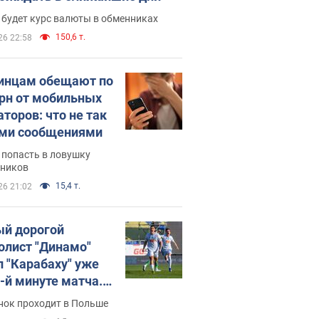
 будет курс валюты в обменниках
150,6 т.
26 22:58
инцам обещают по
грн от мобильных
аторов: что не так
ими сообщениями
 попасть в ловушку
ников
15,4 т.
26 21:02
й дорогой
олист "Динамо"
л "Карабаху" уже
0-й минуте матча.
о
нок проходит в Польше