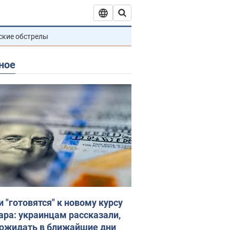
ские обстрелы
ное
и "готовятся" к новому курсу
ара: украинцам рассказали,
 ожидать в ближайшие дни