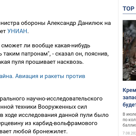
TO
инистра обороны Александр Данилюк на
ет
УНИАН
.
, сможет ли вообще какая-нибудь
таким патронам", - сказал он, пояснив,
акая пуля прошивает насквозь.
айна. Авиация и ракеты против
Крем
запа
рального научно-исследовательского
буде
енной техники Вооруженных сил
 в ходе исследования данной пули было
В июле
по ко
серцевину из карбид-вольфрамового
балли
ивает любой бронежилет.
7.08.20