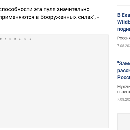
способности эта пуля значительно
В Ек
применяются в Вооруженных силах", -
Wildb
подн
Росси
7.08.20
"Зам
расс
Росс
Фото
Мужчи
своего
7.08.20