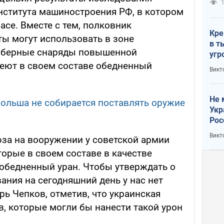
1
нститута машиностроения РФ, в котором
асе. Вместе с тем, полковник
Кре
ты могут использовать в зоне
в т
иберные снаряды повышенной
угр
лог
еют в своем составе обедненный
Викт
Не 
 Польша не собирается поставлять оружие
Укр
Рос
Викт
юза на вооружении у советской армии
орые в своем составе в качестве
обедненный уран. Чтобы утверждать о
ания на сегодняшний день у нас нет
орь Чепков, отметив, что украинская
в, которые могли бы нанести такой урон