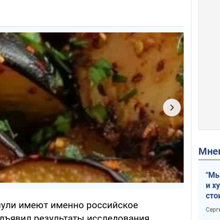
Мн
"Мы
и х
сто
 пули имеют именно российское
отч
Серг
рак
дъявил результаты исследования