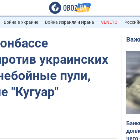
Война в Украине
Война Израиля и Ирана
VENETO
Россий
Важ
Донбассе
против украинских
небойные пули,
 "Кугуар"
Банк
долл
чего