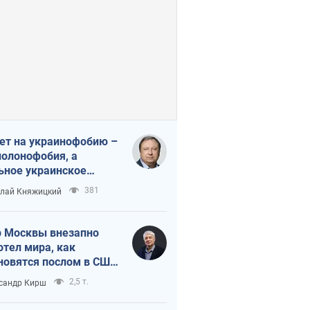
ет на украинофобию –
полонофобия, а
ьное украинское
ударство
381
лай Княжицкий
 Москвы внезапно
отел мира, как
новятся послом в США
овые украинские топ-
2,5 т.
сандр Кирш
тинги