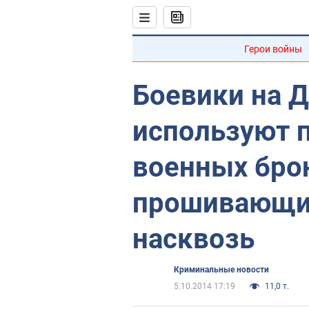
Герои войны
Боевики на 
используют 
военных бро
прошивающие
насквозь
Криминальные новости
5.10.2014 17:19
11,0 т.