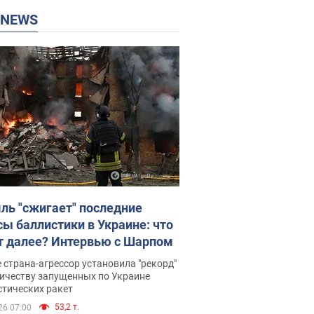
P NEWS
ль "сжигает" последние
сы баллистики в Украине: что
т далее? Интервью с Шарпом
 страна-агрессор установила "рекорд"
личеству запущенных по Украине
стических ракет
53,2 т.
26 07:00