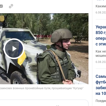
Каким
6.08.20
Укра
850 
опер
с эт
Как не
Play Video
мошен
6.08.20
Самы
футб
заби
на 1
Виде
Поеди