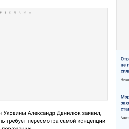
Отв
не 
сил
гос
Нико
Мэр
зах
ста
ы Украины Александр Данилюк заявил,
и н
Алек
уль требует пересмотра самой концепции
рей
 поражений.