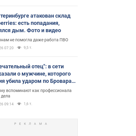
атеринбурге атакован склад
erries: есть попадания,
ялся дым. Фото и видео
янам не помогла даже работа ПВО
9,5 т.
26 07:20
ечательный отец": в сети
казали о мужчине, которого
ия убила ударом по Броварам.
ну вспоминают как профессионала
 дела
1,6 т.
26 09:14