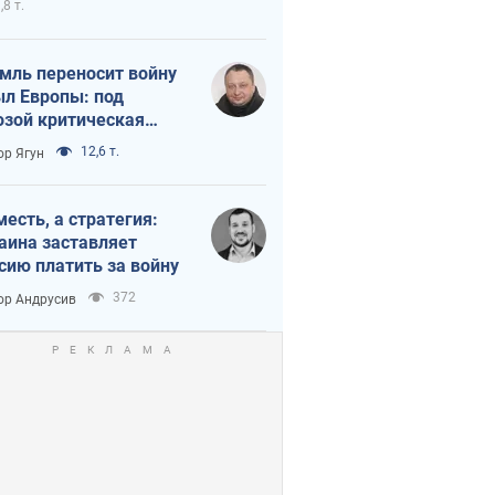
,8 т.
мль переносит войну
ыл Европы: под
озой критическая
истика
12,6 т.
ор Ягун
месть, а стратегия:
аина заставляет
сию платить за войну
372
ор Андрусив