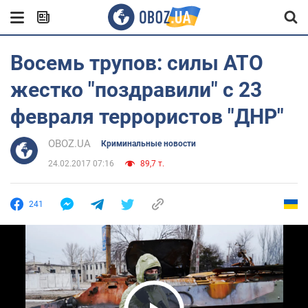
Восемь трупов: силы АТО
жестко "поздравили" с 23
февраля террористов "ДНР"
OBOZ.UA
Криминальные новости
24.02.2017 07:16
89,7 т.
241