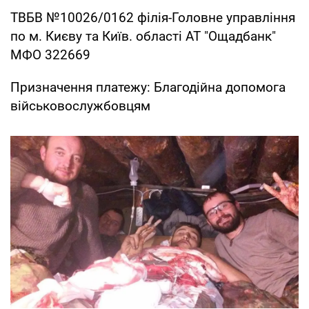
ТВБВ №10026/0162 філія-Головне управління
по м. Києву та Київ. області АТ "Ощадбанк"
МФО 322669
Призначення платежу: Благодійна допомога
військовослужбовцям