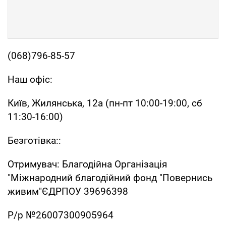
(068)796-85-57
Наш офіс:
Київ, Жилянська, 12а (пн-пт 10:00-19:00, сб
11:30-16:00)
Безготівка::
Отримувач: Благодійна Організація
"Міжнародний благодійний фонд "Повернись
живим"ЄДРПОУ 39696398
Р/р №26007300905964