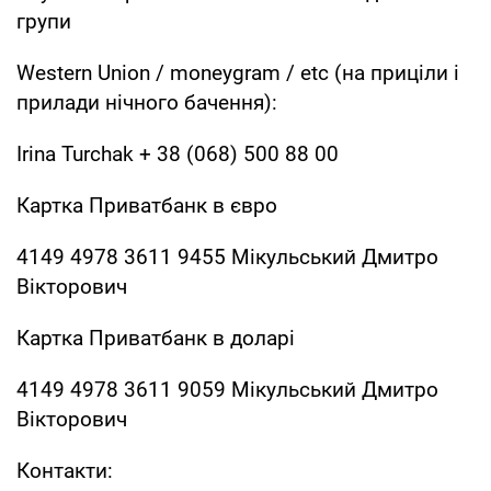
групи
Western Union / moneygram / etc (на приціли і
прилади нічного бачення):
Irina Turchak + 38 (068) 500 88 00
Картка Приватбанк в євро
4149 4978 3611 9455 Мікульський Дмитро
Вікторович
Картка Приватбанк в доларі
4149 4978 3611 9059 Мікульський Дмитро
Вікторович
Контакти: