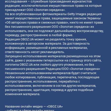
исследования – служебные произведения журналистов
редакции, исключительные имущественные права на которые
принадлежат ООО «Золотая середина».
На все опубликованные фотоматериалы Getty Images редакция
имеет имущественные права, защищаемые законом Украины
«Об авторских правах и смежных правах», никто не имеет права
без письменного разрешения ООО «Золотая середина» их
использовать, они не подлежат дальнейшему воспроизводству,
переводу, распространению в любой форме.
Редакция OBOZ.UA может не разделять точку зрения,
изложенную в авторском материале. За достоверность
информации, размещенной в рекламных материалах,
ответственность несет рекламодатель.
Запрещено использование материалов размещенных на этом
сайте, даже с указанием гиперссылки на страницу этого сайта,
логотипа OBOZ.UA или любого другого упоминания, но без
письменного разрешения Редакции/ООО «Золотая середина»
Незаконным использованием материалов будет считаться:
любое копирование, публикация, перепечатка, последующее
распространение, использование, переработка с
использованием, включением в состав других материалов,
распространение, адаптация, перевод и другие подобные
изменения материала.
Название онлайн медиа — «OBOZ.UA»
- субъект в сфере онлайн медиа;