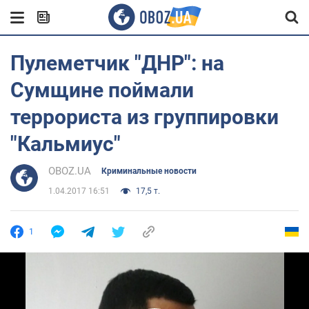
Пулеметчик "ДНР": на
Сумщине поймали
террориста из группировки
"Кальмиус"
OBOZ.UA
Криминальные новости
1.04.2017 16:51
17,5 т.
1