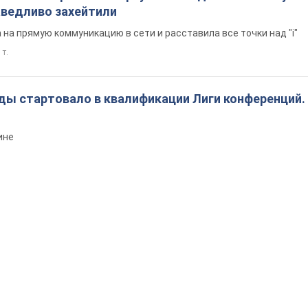
китюк в Карпатах обернулся скандалом: почему
ведливо захейтили
на прямую коммуникацию в сети и расставила все точки над "i"
 т.
ды стартовало в квалификации Лиги конференций.
ине