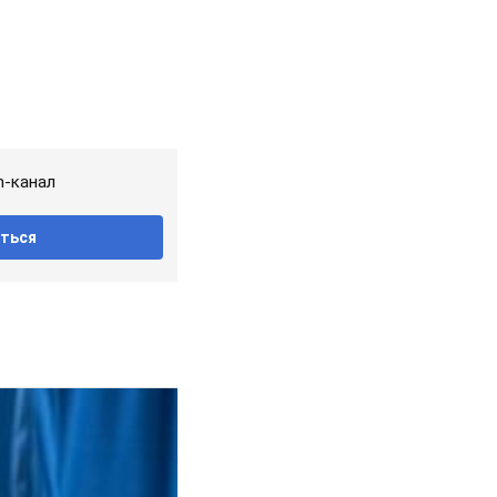
m-канал
ться