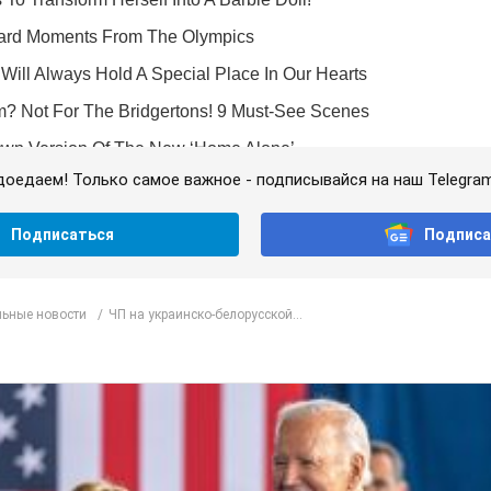
доедаем! Только самое важное - подписывайся на наш Telegra
Подписаться
Подписа
ьные новости
ЧП на украинско-белорусской...