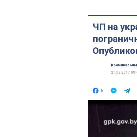
ЧП на укр
погранич
Опублико
Криминальны
21.03.2017 09:
6