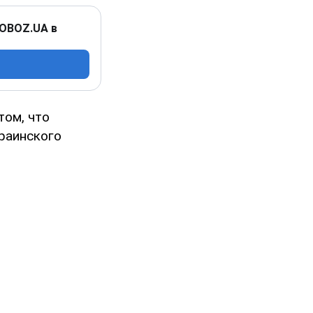
 OBOZ.UA в
том, что
краинского