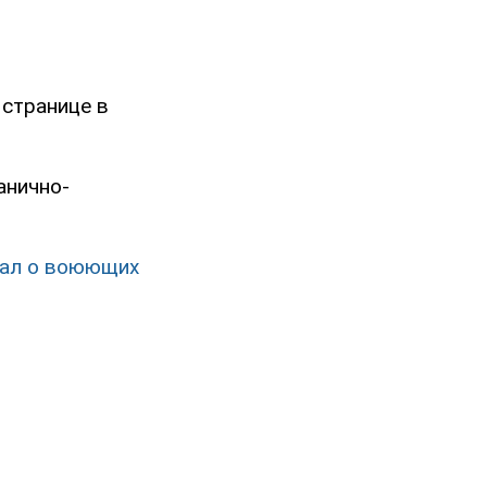
 странице в
анично-
иал о воюющих