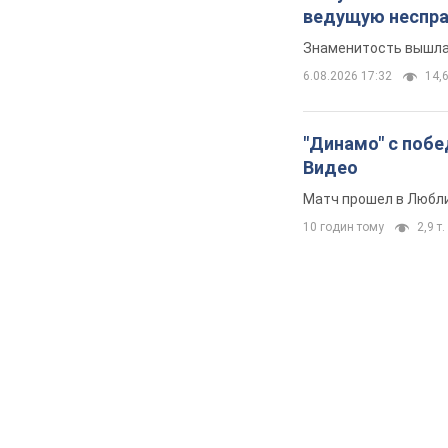
Отпуск Леси Ни
ведущую неспра
Знаменитость вышла 
6.08.2026 17:32
14,6
"Динамо" с побе
Видео
Матч прошел в Любл
10 годин тому
2,9 т.