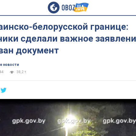
аинско-белорусской границе:
ники сделали важное заявлени
ван документ
е новости
44
38,2 т.