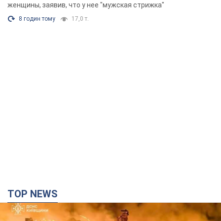
Фото
женщины, заявив, что у нее "мужская стрижка"
8 годин тому
17,0 т.
TOP NEWS