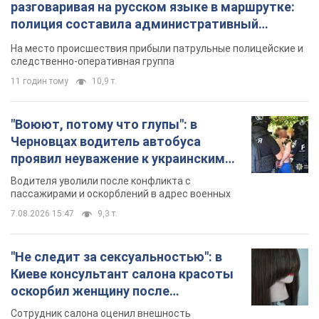
разговаривая на русском языке в маршрутке:
полиция составила административный
протокол. Видео
На место происшествия прибыли патрульные полицейские и
следственно-оперативная группа
11 годин тому
10,9 т.
"Воюют, потому что глупы": в
Черновцах водитель автобуса
проявил неуважение к украинским
военным и поплатился за это.
Водителя уволили после конфликта с
Видео
пассажирами и оскорблений в адрес военных
7.08.2026 15:47
9,3 т.
"Не следит за сексуальностью": в
Киеве консультант салона красоты
оскорбил женщину после
химиотерапии, разгорелся скандал.
Сотрудник салона оценил внешность