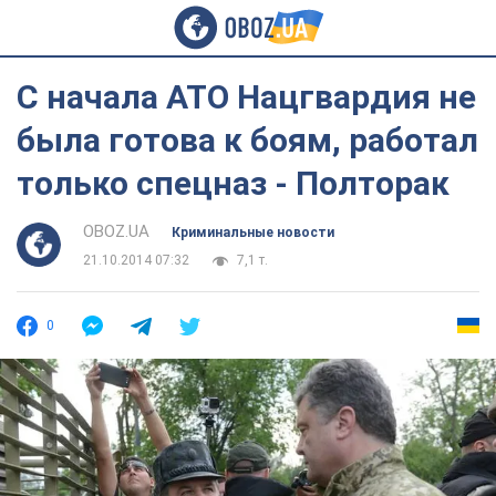
С начала АТО Нацгвардия не
была готова к боям, работал
только спецназ - Полторак
OBOZ.UA
Криминальные новости
21.10.2014 07:32
7,1 т.
0