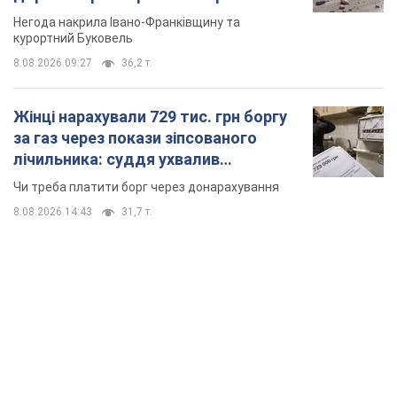
Відео
Негода накрила Івано-Франківщину та
курортний Буковель
8.08.2026 09:27
36,2 т.
Жінці нарахували 729 тис. грн боргу
за газ через покази зіпсованого
лічильника: суддя ухвалив
неочікуване рішення
Чи треба платити борг через донарахування
8.08.2026 14:43
31,7 т.