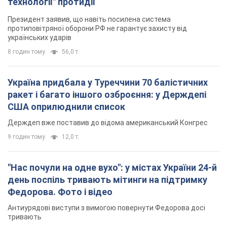
технології" протидії
Президент заявив, що навіть посилена система
протиповітряної оборони РФ не гарантує захисту від
українських ударів
8 годин тому
56,0 т.
Україна придбала у Туреччини 70 балістичних
ракет і багато іншого озброєння: у Держдепі
США оприлюднили список
Держдеп вже поставив до відома американський Конгрес
9 годин тому
12,0 т.
"Нас почули на одне вухо": у містах України 24-й
день поспіль тривають мітинги на підтримку
Федорова. Фото і відео
Антиурядові виступи з вимогою повернути Федорова досі
тривають