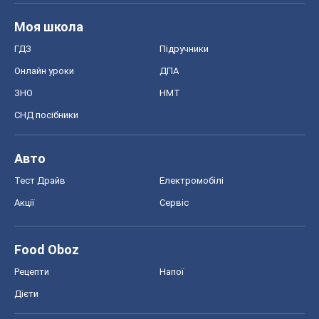
Моя школа
ГДЗ
Підручники
Онлайн уроки
ДПА
ЗНО
НМТ
СНД посібники
Авто
Тест Драйв
Електромобілі
Акції
Сервіс
Food Oboz
Рецепти
Напої
Дієти