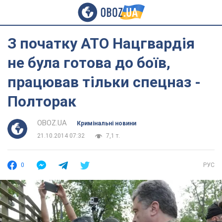
З початку АТО Нацгвардія
не була готова до боїв,
працював тільки спецназ -
Полторак
OBOZ.UA
Кримінальні новини
21.10.2014 07:32
7,1 т.
0
РУС