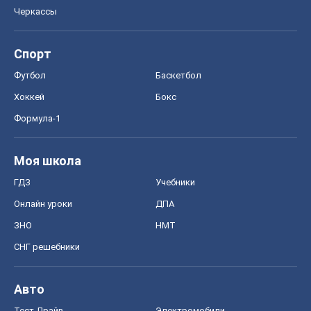
Черкассы
Спорт
Футбол
Баскетбол
Хоккей
Бокс
Формула-1
Моя школа
ГДЗ
Учебники
Онлайн уроки
ДПА
ЗНО
НМТ
СНГ решебники
Авто
Тест Драйв
Электромобили