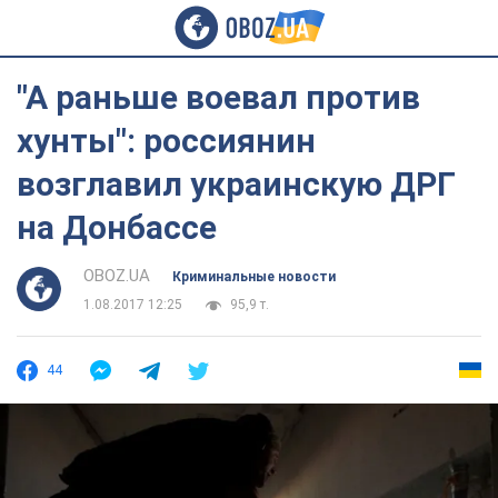
"А раньше воевал против
хунты": россиянин
возглавил украинскую ДРГ
на Донбассе
OBOZ.UA
Криминальные новости
1.08.2017 12:25
95,9 т.
44