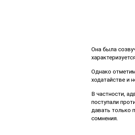
Она была созву
характеризуется
Однако отметим
ходатайстве и 
В частности, ад
поступали прот
давать только 
сомнения.