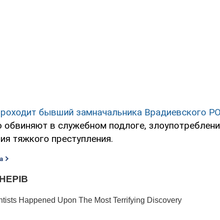
проходит бывший замначальника Врадиевского Р
о обвиняют в служебном подлоге, злоупотреблени
ия тяжкого преступления.
а