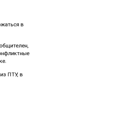
ржаться в
 общителен,
конфликтные
ке.
из ПТУ, в