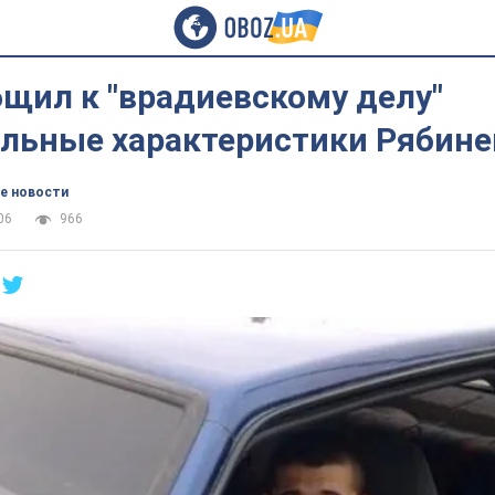
щил к "врадиевскому делу"
льные характеристики Рябине
е новости
06
966