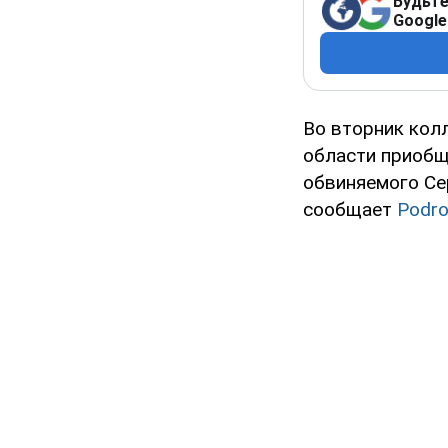
Будьте
Google
Во вторник кол
области приобщ
обвиняемого Се
сообщает
Podro