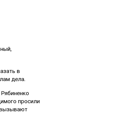
нный,
азать в
лам дела.
ы Рябиненко
димого просили
и вызывают