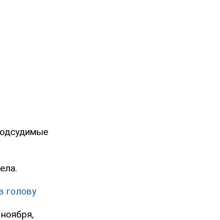
подсудимые
ела.
в голову
 ноября,