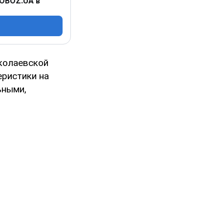
 OBOZ.UA в
иколаевской
ристики на
ьными,