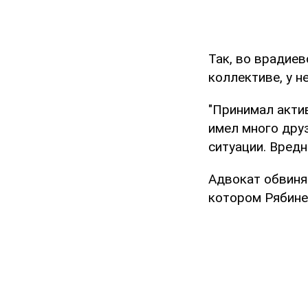
Так, во врадие
коллективе, у н
"Принимал акти
имел много друз
ситуации. Вредн
Адвокат обвиняе
котором Рябине