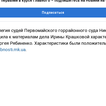
 первыми в курсе главного – подпишитесь на Новини на
Подписаться
легия судей Первомайского горрайонного суда Н
ила к материалам дела Ирины Крашковой характе
ргея Рябиненко. Характеристики были положител
bnosti.mk.ua
.