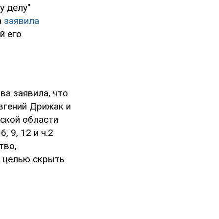
у делу"
а
заявила
й его
ва заявила, что
вгений Дрижак и
вской области
6, 9, 12 и ч.2
тво,
с целью скрыть