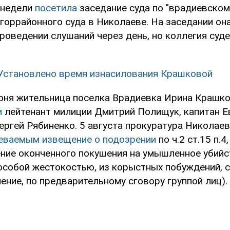
 недели
посетила
заседание суда по "врадиевском
горрайонного суда в Николаеве. На заседании он
роведении слушаний через день, но коллегия суде
Установлено время изнасилования Крашковой
юня жительница поселка Врадиевка Ирина Крашко
и
лейтенант милиции Дмитрий Полищук, капитан Е
ергей Рябиненко. 5 августа прокуратура Николае
еваемым извещение о подозрении
по ч.2 ст.15 п.4, 
ение оконченного покушения на умышленное убийс
особой жестокостью, из корыстных побуждений, 
ение, по предварительному сговору группой лиц).