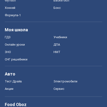
Футбол
Баскетбол
Хоккей
Бокс
Формула-1
Моя школа
ГДЗ
Учебники
Онлайн уроки
ДПА
ЗНО
НМТ
СНГ решебники
Авто
Тест Драйв
Электромобили
Акции
Сервис
Food Oboz