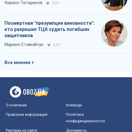
Кирилл Татаринов
2,8 т.
Посмертная "презумпция виновности":
кто разрешил ТЦК судить погибших
защитников
Марина Ставнійчук
6,5 т.
Все мнения
О компании
Команда
Правовая информация
Политика
конфиденциальности
Реклама на сайте
Документы