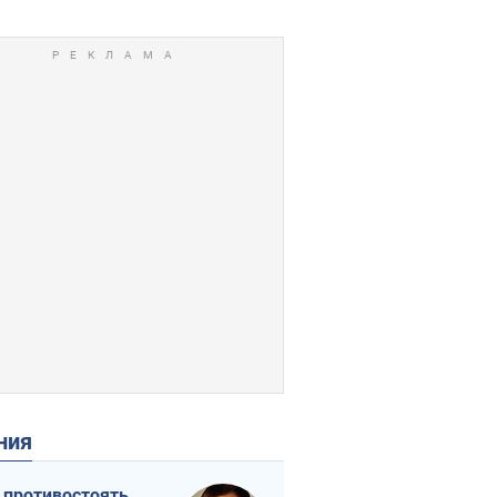
ения
 противостоять