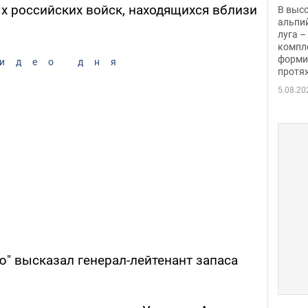
заби
х российских войск, находящихся вблизи
В выс
альпи
луга –
компл
форми
идео дня
протяж
5.08.20
ю" высказал генерал-лейтенант запаса