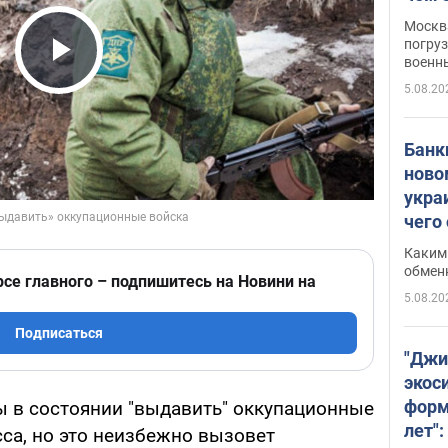
Москва
погруз
военн
Play Video
5.08.20
Банки
ново
укра
чего
Каким 
обмен
рсе главного – подпишитесь на Новини на
5.08.20
Подписаться
"Джи
экос
форм
 в состоянии "выдавить" оккупационные
лет":
са, но это неизбежно вызовет