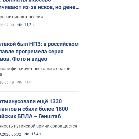
ичивают из-за исков, но денег
ватает
ересчитывают пенсии
11,2 т.
26 07:00
атакой был НПЗ: в российском
лавле прогремела серия
вов. Фото и видео
зоне фиксирует несколько очагов
а
714
26 06:49
отминусовали ещё 1330
пантов и сбили более 1800
ийских БПЛА – Генштаб
нность путинской армии сокращается
15,4 т.
8.2026 06:32