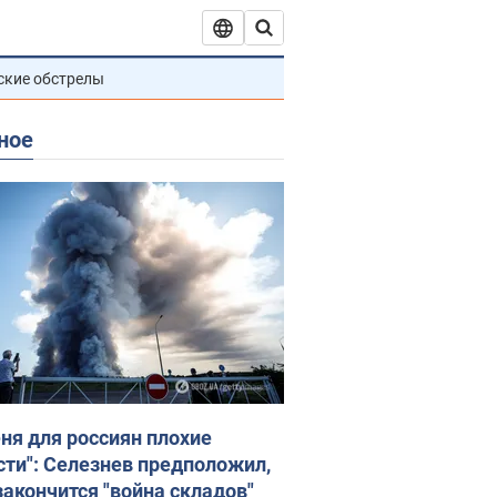
ские обстрелы
ное
еня для россиян плохие
сти": Селезнев предположил,
закончится "война складов"