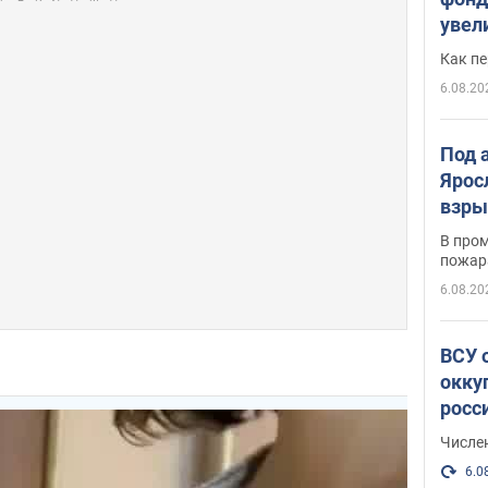
увел
не х
Как п
6.08.20
Под 
Ярос
взры
В пром
пожар
6.08.20
ВСУ 
окку
росс
Числе
6.0