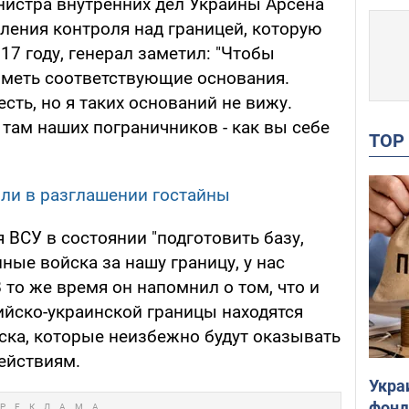
истра внутренних дел Украины Арсена
ления контроля над границей, которую
7 году, генерал заметил: "Чтобы
 иметь соответствующие основания.
сть, но я таких оснований не вижу.
 там наших пограничников - как вы себе
TO
ли в разглашении гостайны
я ВСУ в состоянии "подготовить базу,
ые войска за нашу границу, у нас
В то же время он напомнил о том, что и
ийско-украинской границы находятся
ска, которые неизбежно будут оказывать
ействиям.
Укра
фонд