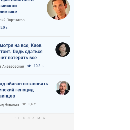
сийской
листике
лий Портников
5,0 т.
мотря на все, Киев
тоит. Ведь сдаться
чит потерять все
10,2 т.
а Айвазовская
ад обязан остановить
инский геноцид
аинцев
3,6 т.
ид Невзлин