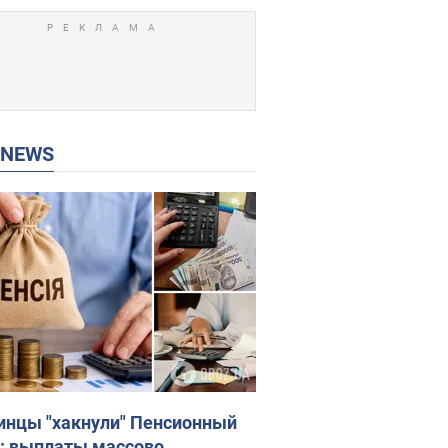
P NEWS
инцы "хакнули" Пенсионный
: выплаты массово