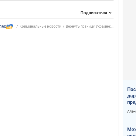
Подписаться
Криминальные новости
Вернуть границу Украине:...
Пос
дар
при
Укр
Алек
Меж
еще