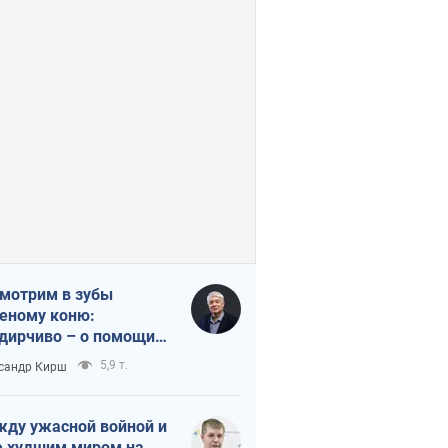
мотрим в зубы
еному коню:
дирчиво – о помощи
аине
5,9 т.
сандр Кирш
ду ужасной войной и
 худшим миром на