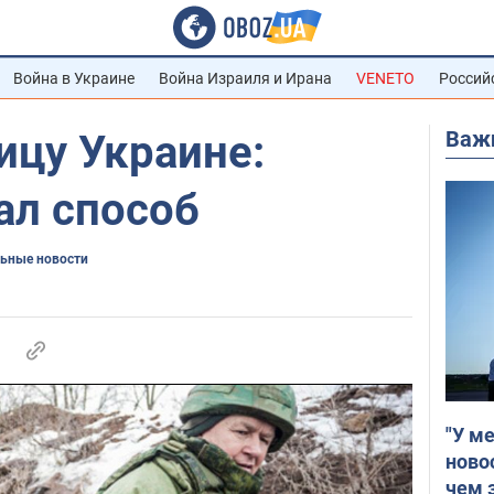
Война в Украине
Война Израиля и Ирана
VENETO
Россий
Важ
ицу Украине:
ал способ
ьные новости
"У м
ново
чем 