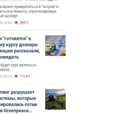
 может превратиться в "остров" и
иться в темноту, спрогнозировал
ый эксперт
58,5 т.
26 16:00
 "готовятся" к
му курсу доллара:
инцам рассказали,
 ожидать
будет курс валюты в
никах
111,4 т.
26 23:12
пинг разрушает
истемы, которые
ировались сотни
 в Greenpeace