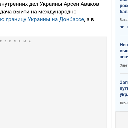
нутренних дел Украины Арсен Аваков
рос
задача выйти на международно
бал
ую границу Украины на Донбассе
, а в
Вита
.
1
Нес
выс
зна
Ольг
Зап
пут
укр
Леон