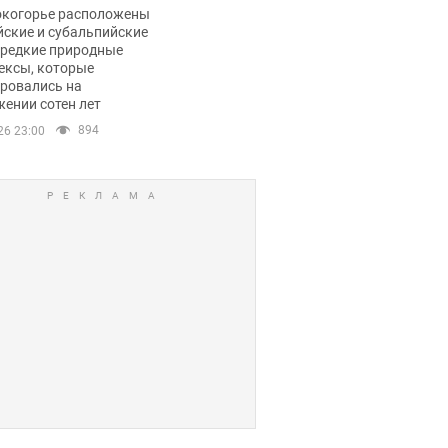
ли тревогу
окогорье расположены
йские и субальпийские
 редкие природные
ексы, которые
ровались на
ении сотен лет
894
26 23:00