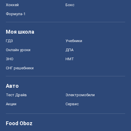
ЗНО
НМТ
СНГ решебники
Авто
Тест Драйв
Электромобили
Акции
Сервис
Food Oboz
Рецепты
Напитки
Диеты
Экономика
Рынки и компании
Mакроэкономика
MedOboz