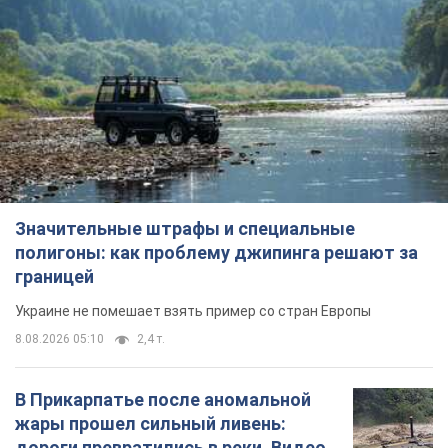
Значительные штрафы и специальные
полигоны: как проблему джипинга решают за
границей
Украине не помешает взять пример со стран Европы
8.08.2026 05:10
2,4 т.
В Прикарпатье после аномальной
жары прошел сильный ливень:
дороги превратились в реки. Видео
Непогода обрушилась на Ивано-Франковскую
область и курортный Буковель
8.08.2026 09:27
35,8 т.
Женщине начислили 729 тыс. грн
долга за газ из-за показаний
неисправного счетчика: судья