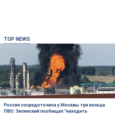
Россия сосредоточила у Москвы три кольца
ПВО: Зеленский пообещал "находить
технологии" противодействия
Президент заявил, что даже усовершенствованная система
противовоздушной обороны РФ не гарантирует защиты от
украинских ударов
7 годин тому
49,0 т.
Украина приобрела у Турции 70 баллистических
ракет и многое другое вооружение: в Госдепе