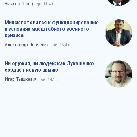
Ни оружия, ни людей: как Лукашенко
создает новую армию
Игар Тышкевич
14,1 т.
Когда закончится война?
Юрий Христензен
8,8 т.