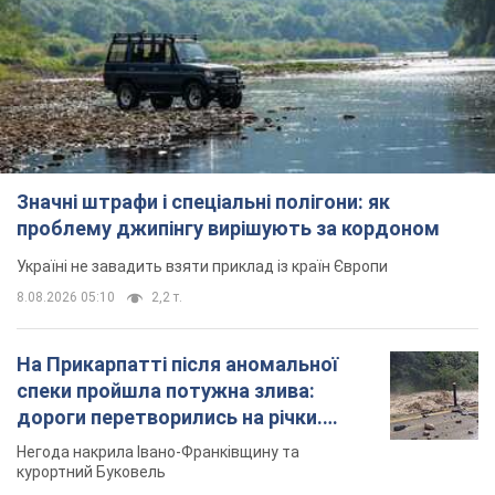
проблему джипінгу вирішують за кордоном
Україні не завадить взяти приклад із країн Європи
8.08.2026 05:10
2,2 т.
На Прикарпатті після аномальної
спеки пройшла потужна злива:
дороги перетворились на річки.
Відео
Негода накрила Івано-Франківщину та
курортний Буковель
8.08.2026 09:27
28,4 т.
Жінці нарахували 729 тис. грн боргу
за газ через покази зіпсованого
лічильника: суддя ухвалив
неочікуване рішення
Чи треба платити борг через донарахування
7 часов назад
31,1 т.