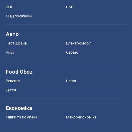
Food Oboz
Рецепти
Напої
Дієти
Економіка
Ринки та компанії
Макроекономіка
MedOboz
Новини медицини
MAMACLUB
Шоу
Афіша
Плітки
Краса
Мода