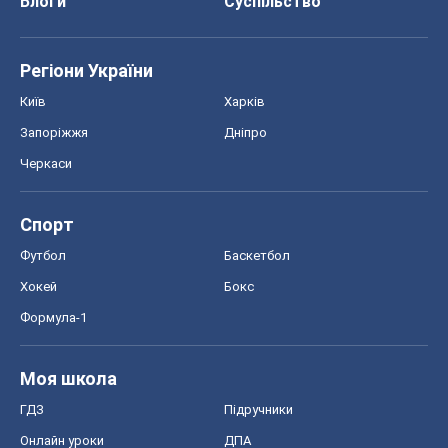
Спорт
Футбол
Баскетбол
Хокей
Бокс
Формула-1
Моя школа
ГДЗ
Підручники
Онлайн уроки
ДПА
ЗНО
НМТ
СНД посібники
Авто
Тест Драйв
Електромобілі
Акції
Сервіс