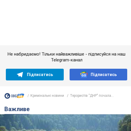
Telegram-канал
Підписатись
Підписатись
Кримінальні новини
Терористів "ДНР" почала...
Важливе
Значні штрафи і спеціальні полігони: як