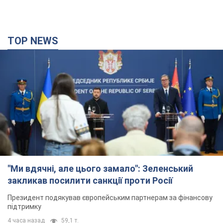
"Ми вдячні, але цього замало": Зеленський
закликав посилити санкції проти Росії
Президент подякував європейським партнерам за фінансову
підтримку
4 часа назад
59,1 т.
Україна придбала у Туреччини 70 балістичних
ракет і багато іншого озброєння: у Держдепі
США оприлюднили список
Держдеп вже поставив до відома американський Конгрес
2 часа назад
3,1 т.