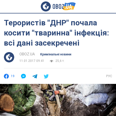
Терористів "ДНР" почала
косити "тваринна" інфекція:
всі дані засекречені
OBOZ.UA
Кримінальні новини
11.01.2017 09:41
25,6 т.
19
РУС