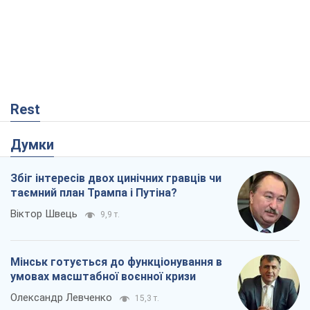
Думки
Збіг інтересів двох цинічних гравців чи
таємний план Трампа і Путіна?
Віктор Швець
9,9 т.
Мінськ готується до функціонування в
умовах масштабної воєнної кризи
Олександр Левченко
15,3 т.
Ні зброї, ні людей: як Лукашенко будує
нову армію
Ігар Тишкевич
13,0 т.