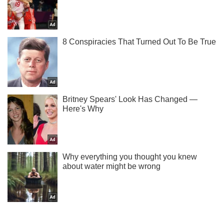
Не набридаємо! Тільки найважливіше - підписуйся на наш