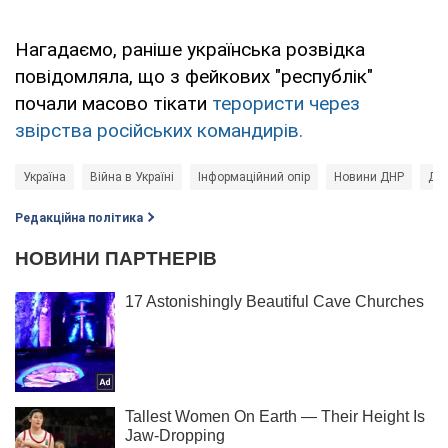
Нагадаємо, раніше українська розвідка
повідомляла, що з фейкових "республік"
почали масово тікати
терористи через
звірства російських командирів.
Україна
Війна в Україні
Інформаційний опір
Новини ДНР
Дм
Редакційна політика