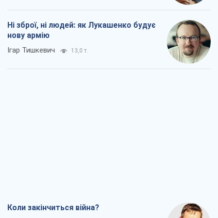
Коли закінчиться війна?
Юрій Хрістензен
7,4 т.
Україна вступила в надзвичайний
економічний стан. Чи є світло вкінці
тунелю?
Вадим Денисенко
6,3 т.