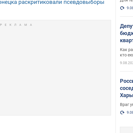
онецка раскритиковали псевдовыборы
9.0
Депу
бюдж
кварт
парл
Как ра
и гд
кто ею
9.08.20
Росс
сосе
Харь
пост
Враг 
9.0