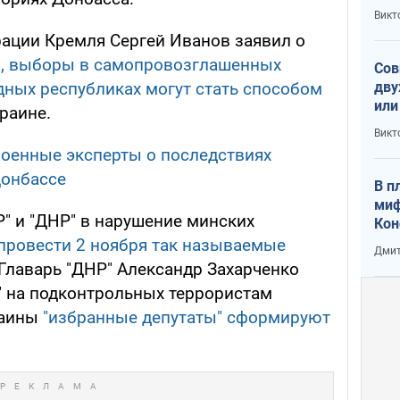
пре
Викт
зав
ации Кремля Сергей Иванов заявил о
от 
, выборы в самопровозглашенных
Сов
дву
дных республиках могут стать способом
или
раине.
и П
Викт
военные эксперты о последствиях
Донбассе
В п
миф
" и "ДНР" в нарушение минских
Кон
гла
провести 2 ноября так называемые
Дмит
лов
 Главарь "ДНР" Александр Захарченко
окк
" на подконтрольных террористам
раины
"избранные депутаты" сформируют