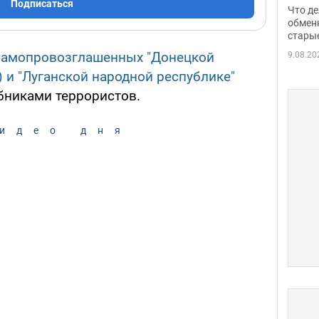
прин
Подписаться
Что де
обме
обмен
стары
таки
 самопровозглашенных "Донецкой
9.08.20
 и "Луганской народной республике"
обниками террористов.
идео дня