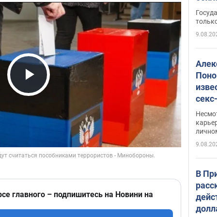
этом
Госуд
только
9.08.20
Алек
Поно
изве
Play Video
секс
как 
Несмо
карьер
лично
9.08.20
В Пр
расс
рсе главного – подпишитесь на Новини на
дейс
долл