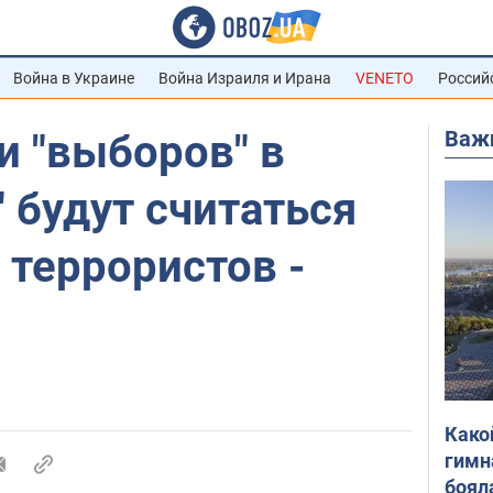
Война в Украине
Война Израиля и Ирана
VENETO
Россий
Важ
и "выборов" в
" будут считаться
 террористов -
Како
гимн
боял