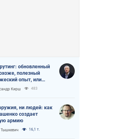
рутинг: обновленный
похоже, полезный
жеский опыт, или
лектика
483
сандр Кирш
бовательной трусости
оружия, ни людей: как
ашенко создает
ую армию
16,1 т.
 Тышкевич