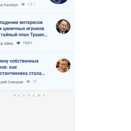
вращается в
1,5 т.
ор Каспрук
исимость России
Китая
падение интересов
х циничных игроков
 тайный план Трампа
утина?
15,0 т.
ор Швец
лену собственных
ов: как
стантиновка стала
вной идеологической
72
рий Снегирев
ушкой для российских
упантов