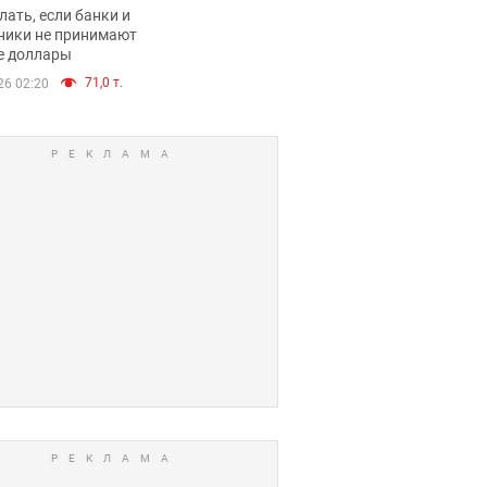
имают ли
лать, если банки и
нники и банки
ники не принимают
е доллары
е купюры
71,0 т.
26 02:20