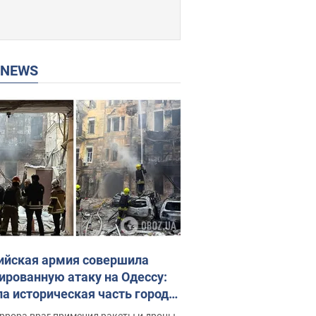
P NEWS
ийская армия совершила
ированную атаку на Одессу:
ла историческая часть города,
 пострадавшие. Фото и видео
ррора враг применил ракеты и дроны