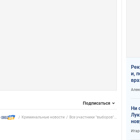
Рек
и, 
вра
Диа
Алек
тре
Подписаться
Ни 
Лук
Криминальные новости
Все участники "выборов"...
нов
Игар