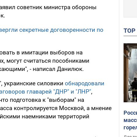
заявил советник министра обороны
к.
вергли секретные договоренности по
TO
вовать в имитации выборов на
х, могут считаться пособниками
кающими", - написал Данилюк.
", украинские силовики
обнародовали
зговоров главарей "ДНР" и "ЛНР"
,
что подготовка к "выборам" на
асса контролируется Москвой, а мнение
Росс
ийскими наемниками территорий
масс
горе
есть
Для те