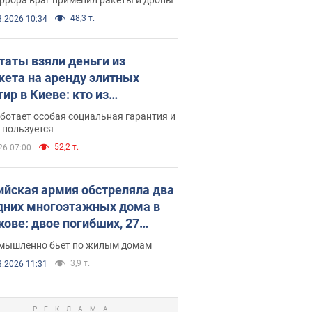
48,3 т.
8.2026 10:34
таты взяли деньги из
ета на аренду элитных
ир в Киеве: кто из
аментариев просил средства
ботает особая социальная гарантия и
е поселился
 пользуется
52,2 т.
26 07:00
ийская армия обстреляла два
дних многоэтажных дома в
кове: двое погибших, 27
радавших
умышленно бьет по жилым домам
3,9 т.
8.2026 11:31