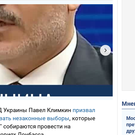
Мн
Д Украины Павел Климкин
призвал
ивать незаконные выборы
, которые
Мос
пре
" собираются провести на
др
ориях Донбасса.