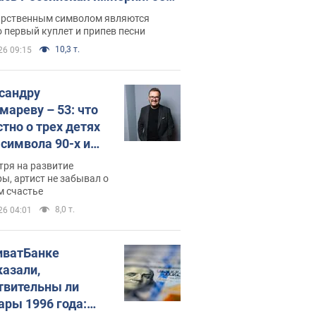
 не рассказывают в школе
арственным символом являются
 первый куплет и припев песни
10,3 т.
26 09:15
сандру
мареву – 53: что
стно о трех детях
-символа 90-х и
они выглядят
тря на развитие
ы, артист не забывал о
м счастье
8,0 т.
26 04:01
иватБанке
казали,
твительны ли
ары 1996 года: