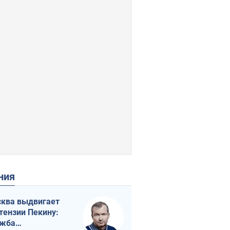
ения
ква выдвигает
тензии Пекину:
ужба