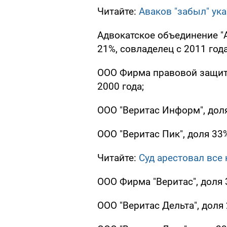
Читайте:
Аваков "забыл" ука
Адвокатское объединение "А
21%, совладелец с 2011 года
ООО Фирма правовой защиты 
2000 года;
ООО "Веритас Информ", доля
ООО "Веритас Пик", доля 33%
Читайте:
Суд арестовал все
ООО Фирма "Веритас", доля 3
ООО "Веритас Дельта", доля 