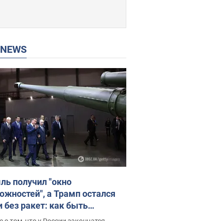
P NEWS
ль получил "окно
ожностей", а Трамп остался
и без ракет: как быть
ине? Интервью с Мельником
 о том, что у России закончатся