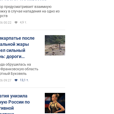
ор предусматривает взаимную
жку в случае нападения на одно из
арств
4,9 т.
26 00:22
икарпатье после
альной жары
ел сильный
нь: дороги
ратились в реки.
ода обрушилась на
о
-Франковскую область
ортный Буковель
13,1 т.
26 09:27
атия унизила
ную России по
тивной