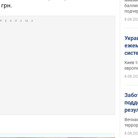
грн.
баллис
подче
8.08.20
Укра
ежем
сист
Зеле
Киев т
европ
8.08.20
Забо
подд
резу
обла
Вечна
киев
терро
8.08.20