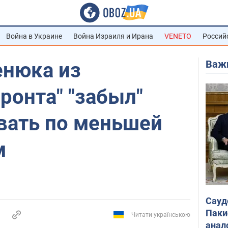
Война в Украине
Война Израиля и Ирана
VENETO
Россий
Важ
енюка из
ронта" "забыл"
вать по меньшей
м
Сауд
Паки
Читати українською
анал