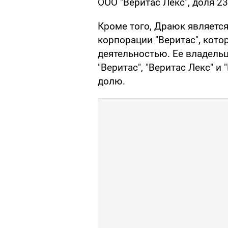
ООО "Веритас Лекс", доля 23
Кроме того, Драюк являетс
корпорации "Веритас", кото
деятельностью. Ее владел
"Веритас", "Веритас Лекс" и
долю.