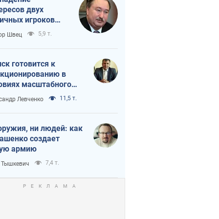
ересов двух
ичных игроков
 тайный план
5,9 т.
ор Швец
мпа и Путина?
ск готовится к
кционированию в
овиях масштабного
нного кризиса
11,5 т.
сандр Левченко
оружия, ни людей: как
ашенко создает
ую армию
7,4 т.
 Тышкевич