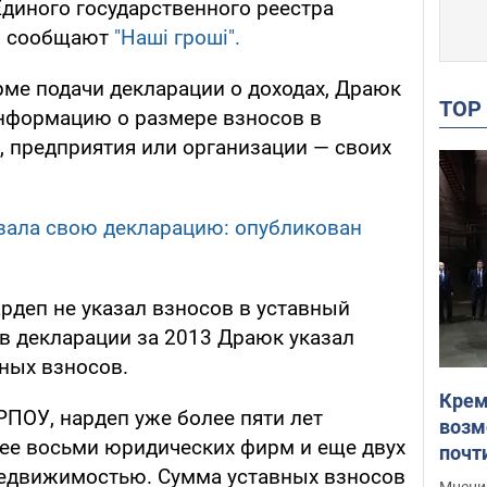
Единого государственного реестра
й, сообщают
"Нашi грошi".
ме подачи декларации о доходах, Драюк
TO
нформацию о размере взносов в
, предприятия или организации — своих
зала свою декларацию: опубликован
ардеп не указал взносов в уставный
 в декларации за 2013 Драюк указал
ных взносов.
Крем
РПОУ, нардеп уже более пяти лет
возм
ее восьми юридических фирм и еще двух
почт
едвижимостью. Сумма уставных взносов
Укра
Мнение