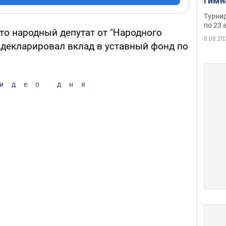
гимн
офиц
Турнир
на ч
по 23 
то народный депутат от "Народного
осно
8.08.20
адекларировал вклад в уставный фонд по
идео дня