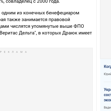
%, совладелец с 2000 года.
я одним из конечных бенефециаром
рая также занимается правовой
ьцами числятся упомянутые выше ФПО
 "Веритас Дельта", в которых Драюк имеет
Ког
Юрий
Укр
сос
эко
Ест
Вади
тун