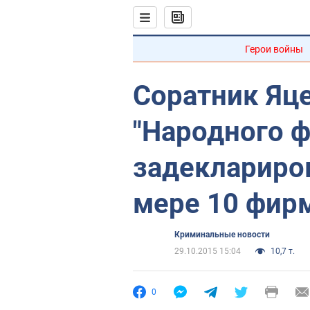
Герои войны
Соратник Яц
"Народного ф
задеклариро
мере 10 фир
Криминальные новости
29.10.2015 15:04
10,7 т.
0