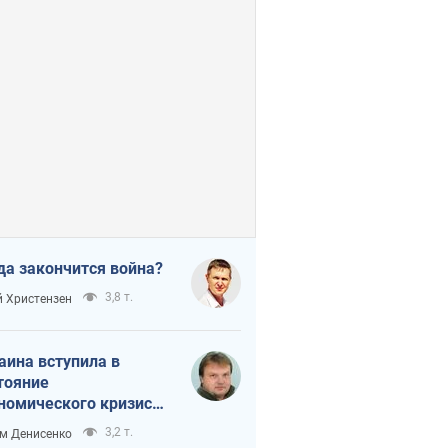
да закончится война?
3,8 т.
 Христензен
аина вступила в
тояние
номического кризиса.
ь ли свет в конце
3,2 т.
м Денисенко
неля?