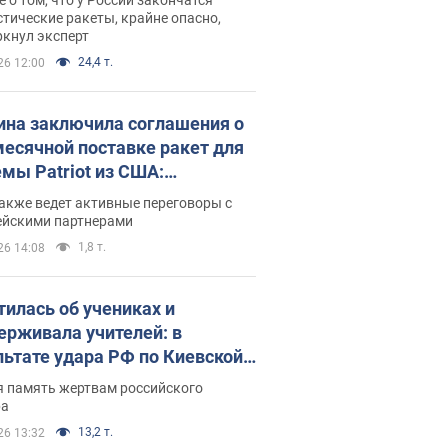
тические ракеты, крайне опасно,
ркнул эксперт
24,4 т.
26 12:00
ина заключила соглашения о
есячной поставке ракет для
емы Patriot из США:
нский раскрыл подробности
акже ведет активные переговоры с
ейскими партнерами
1,8 т.
26 14:08
тилась об учениках и
ерживала учителей: в
льтате удара РФ по Киевской
сти погибли директор
я память жертвам российского
ского лицея, её муж и внук
ра
13,2 т.
26 13:32