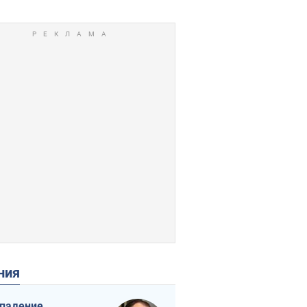
ения
падение