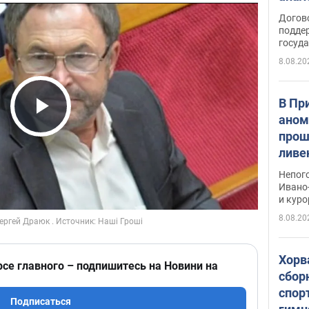
Догов
поддер
госуд
8.08.20
В Пр
аном
Play Video
прош
ливе
прев
Непог
Виде
Ивано
и кур
8.08.20
Хорв
рсе главного – подпишитесь на Новини на
сбор
спор
Подписаться