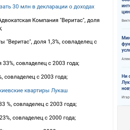
инт
зать 30 млн в декларации о доходах
цин
или
двокатская Компания "Веритас", доля
Викт
Тра
;
Мин
"Веритас", доля 1,3%, совладелец с
фун
усл
вое
Алек
 33%, совладелец с 2003 года;
Ни 
, совладелец с 2003 года;
Лук
нов
 киевские квартиры Лукаш
Игар
3 %, совладелец с 2003 года;
23%, совладелец с 2000 года;