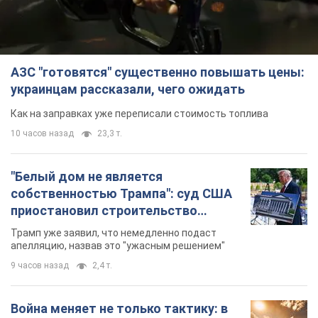
АЗС "готовятся" существенно повышать цены:
украинцам рассказали, чего ожидать
Как на заправках уже переписали стоимость топлива
10 часов назад
23,3 т.
"Белый дом не является
собственностью Трампа": суд США
приостановил строительство
бального зала стоимостью 400 млн
Трамп уже заявил, что немедленно подаст
долларов
апелляцию, назвав это "ужасным решением"
9 часов назад
2,4 т.
Война меняет не только тактику: в