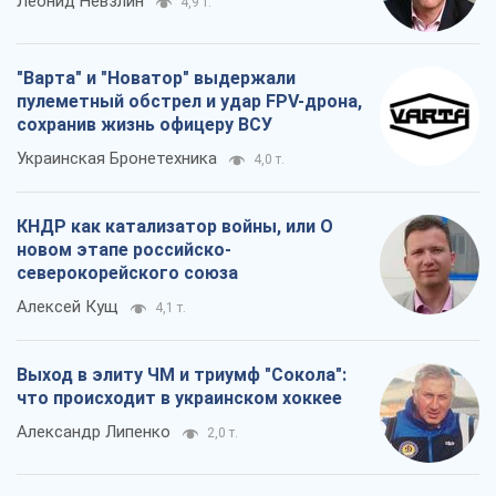
Леонид Невзлин
4,9 т.
"Варта" и "Новатор" выдержали
пулеметный обстрел и удар FPV-дрона,
сохранив жизнь офицеру ВСУ
Украинская Бронетехника
4,0 т.
КНДР как катализатор войны, или О
новом этапе российско-
северокорейского союза
Алексей Кущ
4,1 т.
Выход в элиту ЧМ и триумф "Сокола":
что происходит в украинском хоккее
Александр Липенко
2,0 т.