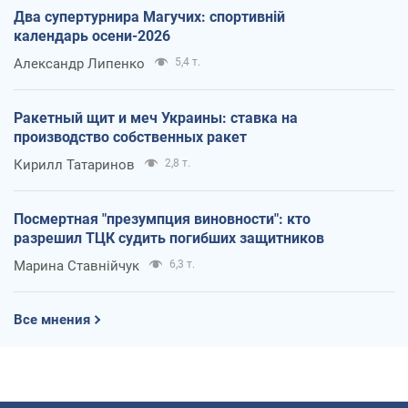
Два супертурнира Магучих: спортивній
календарь осени-2026
Александр Липенко
5,4 т.
Ракетный щит и меч Украины: ставка на
производство собственных ракет
Кирилл Татаринов
2,8 т.
Посмертная "презумпция виновности": кто
разрешил ТЦК судить погибших защитников
Марина Ставнійчук
6,3 т.
Все мнения