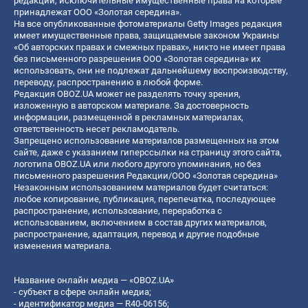
редакции, исключительные имущественные права на которые
принадлежат ООО «Золотая середина».
На все опубликованные фотоматериалы Getty Images редакция
имеет имущественные права, защищаемые законом Украины
«Об авторских правах и смежных правах», никто не имеет права
без письменного разрешения ООО «Золотая середина» их
использовать, они не подлежат дальнейшему воспроизводству,
переводу, распространению в любой форме.
Редакция OBOZ.UA может не разделять точку зрения,
изложенную в авторском материале. За достоверность
информации, размещенной в рекламных материалах,
ответственность несет рекламодатель.
Запрещено использование материалов размещенных на этом
сайте, даже с указанием гиперссылки на страницу этого сайта,
логотипа OBOZ.UA или любого другого упоминания, но без
письменного разрешения Редакции/ООО «Золотая середина»
Незаконным использованием материалов будет считаться:
любое копирование, публикация, перепечатка, последующее
распространение, использование, переработка с
использованием, включением в состав других материалов,
распространение, адаптация, перевод и другие подобные
изменения материала.
Название онлайн медиа — «OBOZ.UA»
- субъект в сфере онлайн медиа;
- идентификатор медиа — R40-06156;